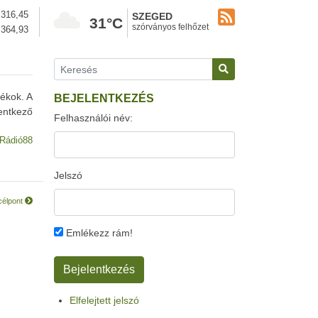
316,45
SZEGED
31°C
szórványos felhőzet
364,93
tékok. A
BEJELENTKEZÉS
entkező
Felhasználói név:
Rádió88
Jelszó
 célpont
Emlékezz rám!
Elfelejtett jelszó