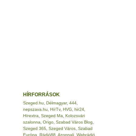
HÍRFORRÁSOK
Szeged.hu
,
Délmagyar
,
444
,
nepszava.hu
,
HírTv
,
HVG
,
hir24
,
Hírextra
,
Szeged Ma
,
Kolozsvári
szalonna
,
Origo
,
Szabad Város Blog
,
Szeged 365
,
Szeged Város
,
Szabad
Európa
,
Rádió88
,
Azonnali
,
Webrádió
,