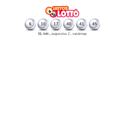
6
10
17
40
41
45
31. hét ,
augusztus 2., vasárnap