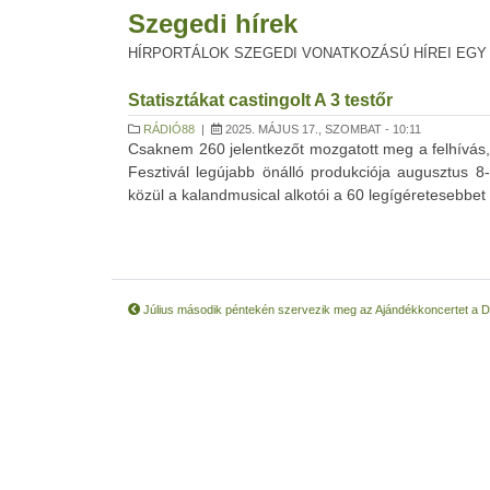
Szegedi hírek
HÍRPORTÁLOK SZEGEDI VONATKOZÁSÚ HÍREI EGY
Statisztákat castingolt A 3 testőr
RÁDIÓ88
|
2025. MÁJUS 17., SZOMBAT - 10:11
Csaknem 260 jelentkezőt mozgatott meg a felhívás, a
Fesztivál legújabb önálló produkciója augusztus 
közül a kalandmusical alkotói a 60 legígéretesebbet v
Július második péntekén szervezik meg az Ajándékkoncertet a 