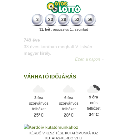
3
23
29
52
56
31. hét ,
augusztus 1., szombat
498 éve
A szávaszentdemeteri-nagyolaszi
győzelem, ahol a magyarok utoljára
győzték le a törököket Mohács előtt.
Ezen a napon
VÁRHATÓ IDŐJÁRÁS
9 óra
3 óra
6 óra
erős
szórványos
szórványos
felhőzet
felhőzet
felhőzet
34°C
25°C
28°C
KÉRDŐÍV KÉSZÍTÉSE KUTATÓMUNKÁHOZ
KUTATAS-KERDOIV.HU