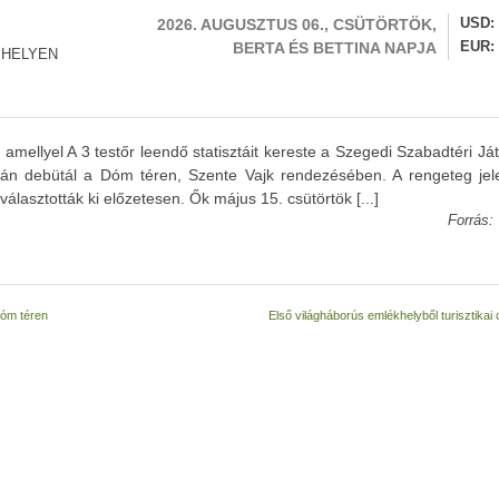
2026. AUGUSZTUS 06., CSÜTÖRTÖK,
USD
BERTA ÉS BETTINA NAPJA
EUR
 HELYEN
mellyel A 3 testőr leendő statisztáit kereste a Szegedi Szabadtéri Já
8-án debütál a Dóm téren, Szente Vajk rendezésében. A rengeteg jel
álasztották ki előzetesen. Ők május 15. csütörtök [...]
Forrás:
Dóm téren
Első világháborús emlékhelyből turisztikai