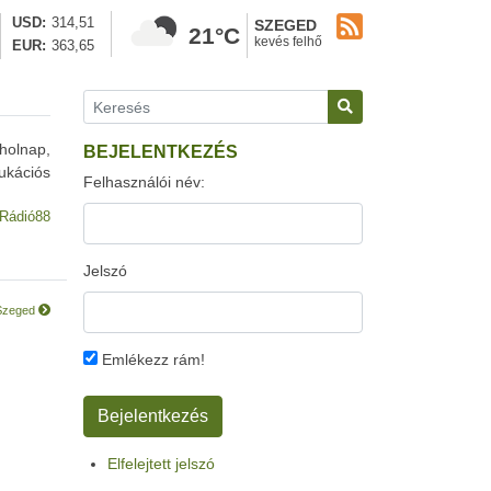
USD
314,51
SZEGED
21°C
kevés felhő
EUR
363,65
holnap,
BEJELENTKEZÉS
ukációs
Felhasználói név:
Rádió88
Jelszó
 Szeged
Emlékezz rám!
Elfelejtett jelszó