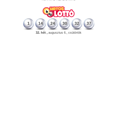
1
14
24
30
32
37
32. hét ,
augusztus 6., csütörtök