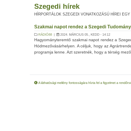
Szegedi hírek
HÍRPORTÁLOK SZEGEDI VONATKOZÁSÚ HÍREI EGY
Szakmai napot rendez a Szegedi Tudomány
RÁDIÓ88
|
2024. MÁRCIUS 05., KEDD - 14:12
Hagyományteremtő szakmai napot rendez a Szege
Hódmezővásárhelyen. A céljuk, hogy az Agrártrendek
programja lenne. Azt szeretnék, hogy a térség mező
A láthatósági mellény fontosságára hívta fel a figyelmet a rendőrs