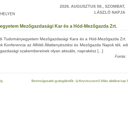
2026. AUGUSZTUS 08., SZOMBAT,
LÁSZLÓ NAPJA
 HELYEN
egyetem Mezőgazdasági Kar és a Hód-Mezőgazda Zrt.
di Tudományegyetem Mezőgazdasági Kara és a Hód-Mezőgazda Zrt. 
 Konferencia az Alföldi Állattenyésztési és Mezőgazda Napok téli, ed
gazdasági szakembereinek olyan aktuális, naprakész [...]
Forrás:
ég
Biztonságosabb gyalogátkelők: új fényvisszaverő fóliás táblákat kap