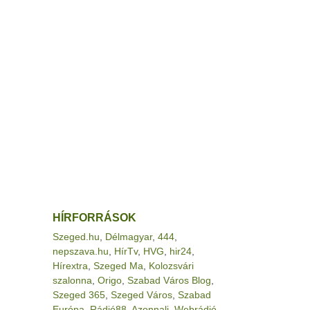
HÍRFORRÁSOK
Szeged.hu
,
Délmagyar
,
444
,
nepszava.hu
,
HírTv
,
HVG
,
hir24
,
Hírextra
,
Szeged Ma
,
Kolozsvári
szalonna
,
Origo
,
Szabad Város Blog
,
Szeged 365
,
Szeged Város
,
Szabad
Európa
,
Rádió88
,
Azonnali
,
Webrádió
,