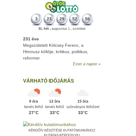
3
23
29
52
56
31. hét ,
augusztus 1., szombat
231 éve
Megszületett Kölcsey Ferenc, a
Himnusz költője, kritikus, politikus,
reformer.
Ezen a napon
VÁRHATÓ IDŐJÁRÁS
9 óra
12 óra
15 óra
kevés felhő
kevés felhő
szórványos felhőzet
27°C
33°C
33°C
KÉRDŐÍV KÉSZÍTÉSE KUTATÓMUNKÁHOZ
KUTATAS-KERDOIV.HU