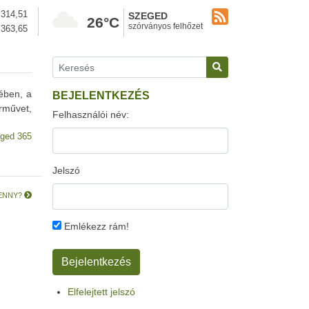
314,51
SZEGED
26°C
szórványos felhőzet
363,65
ében, a
BEJELENTKEZÉS
rművet,
Felhasználói név:
ged 365
Jelszó
a PENNY?
Emlékezz rám!
Elfelejtett jelszó