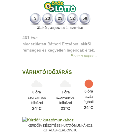
3
23
29
52
56
31. hét ,
augusztus 1., szombat
VÁRHATÓ IDŐJÁRÁS
6 óra
0 óra
3 óra
tiszta
szórványos
szórványos
égbolt
felhőzet
felhőzet
24°C
24°C
21°C
KÉRDŐÍV KÉSZÍTÉSE KUTATÓMUNKÁHOZ
KUTATAS-KERDOIV.HU