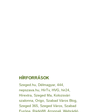
HÍRFORRÁSOK
Szeged.hu
,
Délmagyar
,
444
,
nepszava.hu
,
HírTv
,
HVG
,
hir24
,
Hírextra
,
Szeged Ma
,
Kolozsvári
szalonna
,
Origo
,
Szabad Város Blog
,
Szeged 365
,
Szeged Város
,
Szabad
Európa
,
Rádió88
,
Azonnali
,
Webrádió
,