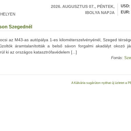
2026. AUGUSZTUS 07., PÉNTEK,
USD
IBOLYA NAPJA
EUR
 HELYEN
ason Szegednél
kocsi az M43-as autópálya 1-es kilométerszelvényénél, Szeged térség
űzoltók áramtalanították a belső sávon forgalmi akadályt okozó já
rül ki az országos katasztrófavédelem [...]
Forrás:
Sze
A Kálvária sugárúton nyithat új üzletet 