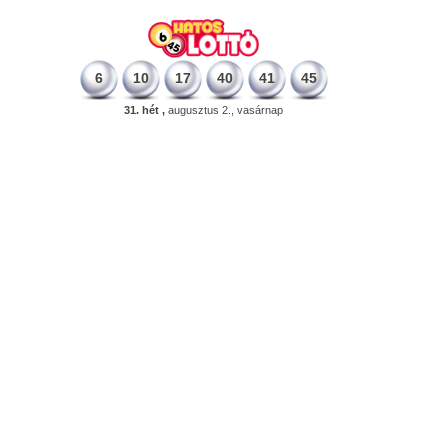
6
10
17
40
41
45
31. hét ,
augusztus 2., vasárnap