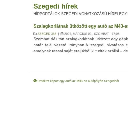
Szegedi hírek
HÍRPORTÁLOK SZEGEDI VONATKOZÁSÚ HÍREI EGY
Szalagkorlátnak ütközött egy autó az M43-
SZEGED 365
|
2024. MÁRCIUS 02., SZOMBAT - 17:08
Szombat délután szalagkorlátnak ütközött egy gép
határ felé vezető irányban.A szegedi hivatásos t
amelynek utasai saját erejükből ki tudtak szállni – de
Defektet kapott egy autó az M43-as autópályán Szegednél