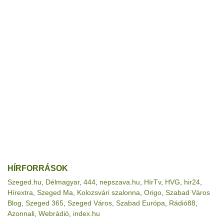
HÍRFORRÁSOK
Szeged.hu
,
Délmagyar
,
444
,
nepszava.hu
,
HírTv
,
HVG
,
hir24
,
Hírextra
,
Szeged Ma
,
Kolozsvári szalonna
,
Origo
,
Szabad Város
Blog
,
Szeged 365
,
Szeged Város
,
Szabad Európa
,
Rádió88
,
Azonnali
,
Webrádió
,
index.hu