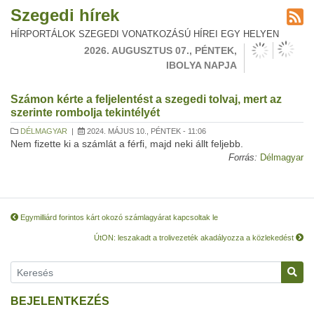
Szegedi hírek
HÍRPORTÁLOK SZEGEDI VONATKOZÁSÚ HÍREI EGY HELYEN
2026. AUGUSZTUS 07., PÉNTEK,
IBOLYA NAPJA
Számon kérte a feljelentést a szegedi tolvaj, mert az
szerinte rombolja tekintélyét
DÉLMAGYAR
|
2024. MÁJUS 10., PÉNTEK - 11:06
Nem fizette ki a számlát a férfi, majd neki állt feljebb.
Forrás:
Délmagyar
Egymilliárd forintos kárt okozó számlagyárat kapcsoltak le
ÚtON: leszakadt a trolivezeték akadályozza a közlekedést
BEJELENTKEZÉS