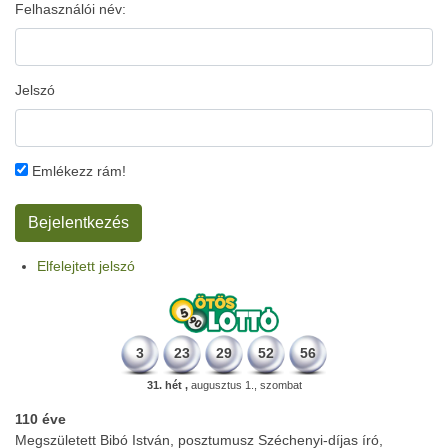
Felhasználói név:
Jelszó
Emlékezz rám!
Elfelejtett jelszó
3
23
29
52
56
31. hét ,
augusztus 1., szombat
110 éve
Megszületett Bibó István, posztumusz Széchenyi-díjas író,