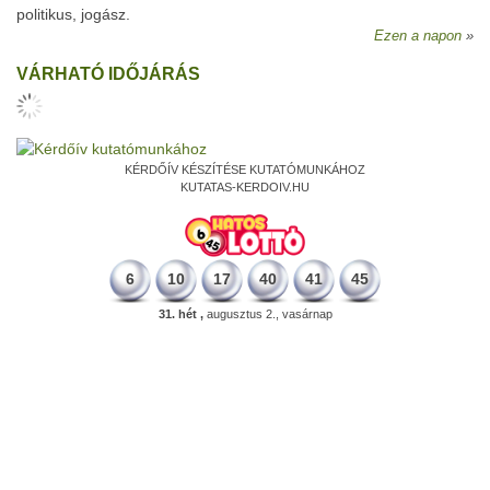
politikus, jogász.
Ezen a napon
VÁRHATÓ IDŐJÁRÁS
KÉRDŐÍV KÉSZÍTÉSE KUTATÓMUNKÁHOZ
KUTATAS-KERDOIV.HU
6
10
17
40
41
45
31. hét ,
augusztus 2., vasárnap