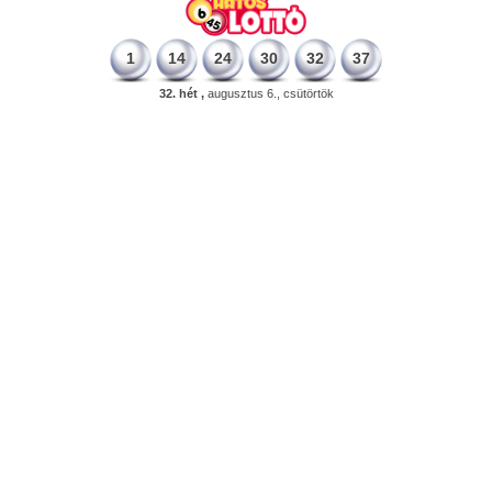
1
14
24
30
32
37
32. hét ,
augusztus 6., csütörtök