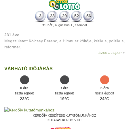
3
23
29
52
56
31. hét ,
augusztus 1., szombat
231 éve
Megszületett Kölcsey Ferenc, a Himnusz költője, kritikus, politikus,
reformer.
Ezen a napon
VÁRHATÓ IDŐJÁRÁS
0 óra
3 óra
6 óra
tiszta égbolt
tiszta égbolt
tiszta égbolt
23°C
19°C
24°C
KÉRDŐÍV KÉSZÍTÉSE KUTATÓMUNKÁHOZ
KUTATAS-KERDOIV.HU