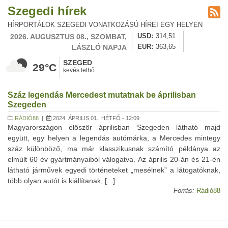
Szegedi hírek
HÍRPORTÁLOK SZEGEDI VONATKOZÁSÚ HÍREI EGY HELYEN
2026. AUGUSZTUS 08., SZOMBAT,
USD
314,51
LÁSZLÓ NAPJA
EUR
363,65
SZEGED
29°C
kevés felhő
Száz legendás Mercedest mutatnak be áprilisban
Szegeden
RÁDIÓ88
|
2024. ÁPRILIS 01., HÉTFŐ - 12:09
Magyarországon először áprilisban Szegeden látható majd
együtt, egy helyen a legendás autómárka, a Mercedes mintegy
száz különböző, ma már klasszikusnak számító példánya az
elmúlt 60 év gyártmányaiból válogatva. Az április 20-án és 21-én
látható járművek egyedi történeteket „mesélnek” a látogatóknak,
több olyan autót is kiállítanak, [...]
Forrás:
Rádió88