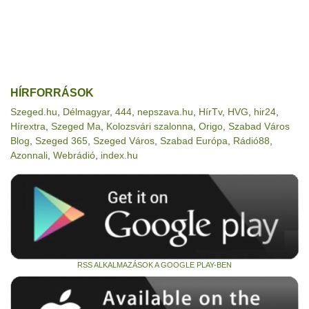
HÍRFORRÁSOK
Szeged.hu
,
Délmagyar
,
444
,
nepszava.hu
,
HírTv
,
HVG
,
hir24
,
Hírextra
,
Szeged Ma
,
Kolozsvári szalonna
,
Origo
,
Szabad Város
Blog
,
Szeged 365
,
Szeged Város
,
Szabad Európa
,
Rádió88
,
Azonnali
,
Webrádió
,
index.hu
RSS ALKALMAZÁSOK A GOOGLE PLAY-BEN