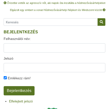
Őrizetbe vették az agresszív nőt, aki napok óta inzultálta a hódmezővásárhelyieket
Elgázolt egy embert a vonat Hódmezővásárhelyi Népkert és Mindszent között
BEJELENTKEZÉS
Felhasználói név:
Jelszó
Emlékezz rám!
Elfelejtett jelszó