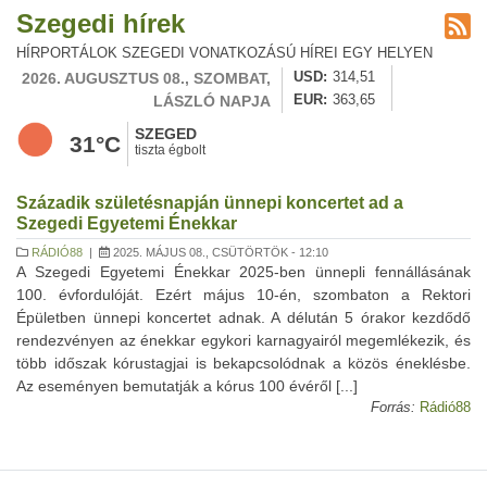
Szegedi hírek
HÍRPORTÁLOK SZEGEDI VONATKOZÁSÚ HÍREI EGY HELYEN
2026. AUGUSZTUS 08., SZOMBAT,
USD
314,51
LÁSZLÓ NAPJA
EUR
363,65
SZEGED
31°C
tiszta égbolt
Századik születésnapján ünnepi koncertet ad a
Szegedi Egyetemi Énekkar
RÁDIÓ88
|
2025. MÁJUS 08., CSÜTÖRTÖK - 12:10
A Szegedi Egyetemi Énekkar 2025-ben ünnepli fennállásának
100. évfordulóját. Ezért május 10-én, szombaton a Rektori
Épületben ünnepi koncertet adnak. A délután 5 órakor kezdődő
rendezvényen az énekkar egykori karnagyairól megemlékezik, és
több időszak kórustagjai is bekapcsolódnak a közös éneklésbe.
Az eseményen bemutatják a kórus 100 évéről [...]
Forrás:
Rádió88