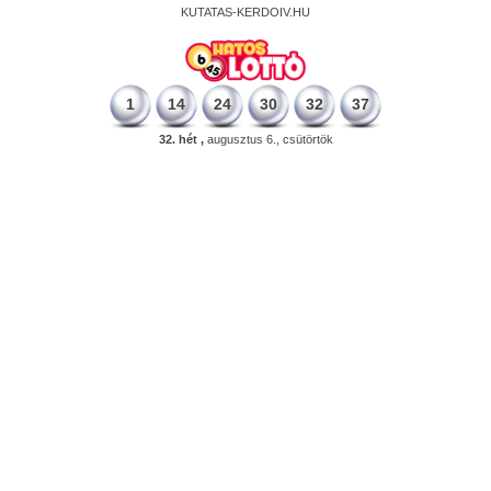
KUTATAS-KERDOIV.HU
1
14
24
30
32
37
32. hét ,
augusztus 6., csütörtök