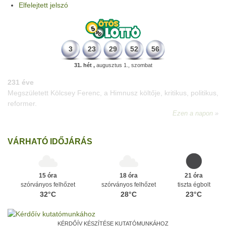
Elfelejtett jelszó
3
23
29
52
56
31. hét ,
augusztus 1., szombat
331 éve
Megszületett Mikes Kelemen memoáríró, műfordító, a XVIII.
századi magyar prózairodalom legnagyobb alakja.
Ezen a napon
VÁRHATÓ IDŐJÁRÁS
15 óra
18 óra
21 óra
szórványos felhőzet
szórványos felhőzet
tiszta égbolt
32°C
28°C
23°C
KÉRDŐÍV KÉSZÍTÉSE KUTATÓMUNKÁHOZ