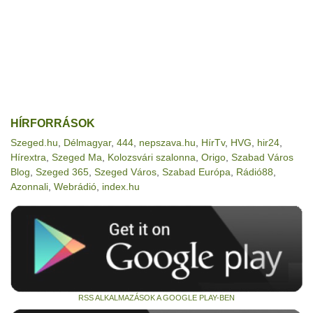
HÍRFORRÁSOK
Szeged.hu
,
Délmagyar
,
444
,
nepszava.hu
,
HírTv
,
HVG
,
hir24
,
Hírextra
,
Szeged Ma
,
Kolozsvári szalonna
,
Origo
,
Szabad Város
Blog
,
Szeged 365
,
Szeged Város
,
Szabad Európa
,
Rádió88
,
Azonnali
,
Webrádió
,
index.hu
RSS ALKALMAZÁSOK A GOOGLE PLAY-BEN