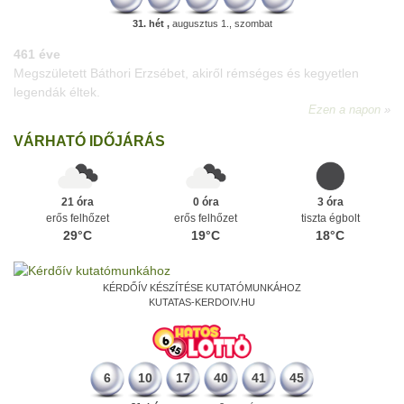
31. hét ,
augusztus 1., szombat
196 éve
Megszületett Kondor Gusztáv csillagász, matematikus, egyetemi
tanár, akadémikus.
Ezen a napon
VÁRHATÓ IDŐJÁRÁS
21 óra
0 óra
3 óra
erős felhőzet
erős felhőzet
tiszta égbolt
29°C
19°C
18°C
KÉRDŐÍV KÉSZÍTÉSE KUTATÓMUNKÁHOZ
KUTATAS-KERDOIV.HU
6
10
17
40
41
45