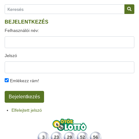
BEJELENTKEZÉS
Felhasználói név:
Jelszó
Emlékezz rám!
Elfelejtett jelszó
3
23
29
52
56