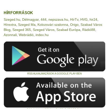
HÍRFORRÁSOK
Szeged.hu
,
Délmagyar
,
444
,
nepszava.hu
,
HírTv
,
HVG
,
hir24
,
Hírextra
,
Szeged Ma
,
Kolozsvári szalonna
,
Origo
,
Szabad Város
Blog
,
Szeged 365
,
Szeged Város
,
Szabad Európa
,
Rádió88
,
Azonnali
,
Webrádió
,
index.hu
RSS ALKALMAZÁSOK A GOOGLE PLAY-BEN