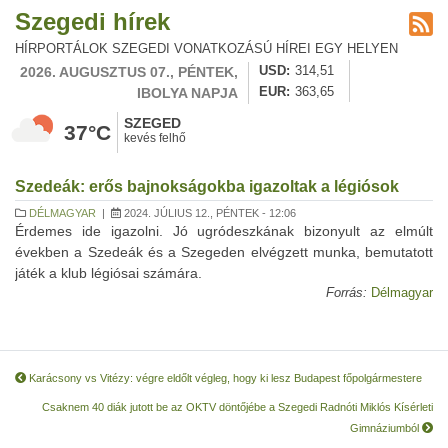
Szegedi hírek
HÍRPORTÁLOK SZEGEDI VONATKOZÁSÚ HÍREI EGY HELYEN
2026. AUGUSZTUS 07., PÉNTEK,
USD
314,51
IBOLYA NAPJA
EUR
363,65
SZEGED
37°C
kevés felhő
Szedeák: erős bajnokságokba igazoltak a légiósok
DÉLMAGYAR
|
2024. JÚLIUS 12., PÉNTEK - 12:06
Érdemes ide igazolni. Jó ugródeszkának bizonyult az elmúlt
években a Szedeák és a Szegeden elvégzett munka, bemutatott
játék a klub légiósai számára.
Forrás:
Délmagyar
Karácsony vs Vitézy: végre eldőlt végleg, hogy ki lesz Budapest főpolgármestere
Csaknem 40 diák jutott be az OKTV döntőjébe a Szegedi Radnóti Miklós Kísérleti
Gimnáziumból