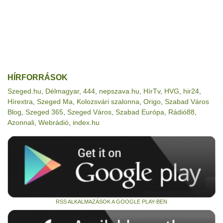
HÍRFORRÁSOK
Szeged.hu
,
Délmagyar
,
444
,
nepszava.hu
,
HírTv
,
HVG
,
hir24
,
Hírextra
,
Szeged Ma
,
Kolozsvári szalonna
,
Origo
,
Szabad Város
Blog
,
Szeged 365
,
Szeged Város
,
Szabad Európa
,
Rádió88
,
Azonnali
,
Webrádió
,
index.hu
RSS ALKALMAZÁSOK A GOOGLE PLAY-BEN