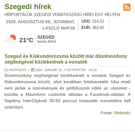
Szegedi hírek
HÍRPORTÁLOK SZEGEDI VONATKOZÁSÚ HÍREI EGY HELYEN
2026. AUGUSZTUS 08., SZOMBAT,
USD
314,51
LÁSZLÓ NAPJA
EUR
363,65
SZEGED
21°C
kevés felhő
Szeged és Kiskundorozsma között már dízelmozdony
segítségével közlekednek a vonatok
WEBRÁDIÓ
|
2024. JANUÁR 18., CSÜTÖRTÖK - 14:10
Dízelmozdony segítségével közlekednek a vonatok Szeged és
Kiskundorozsma között, ahol korábban felsővezetéki hiba miatt
nem jártak a szerelvények és pótlóbuszok vitték az utasokat -
közölte a Mávinform csütörtök délután a Facebook-oldalán. A
Napfény InterCityknél 30-50 perccel hosszabb menetidőre kell
számítani.
Forrás:
Webrádió