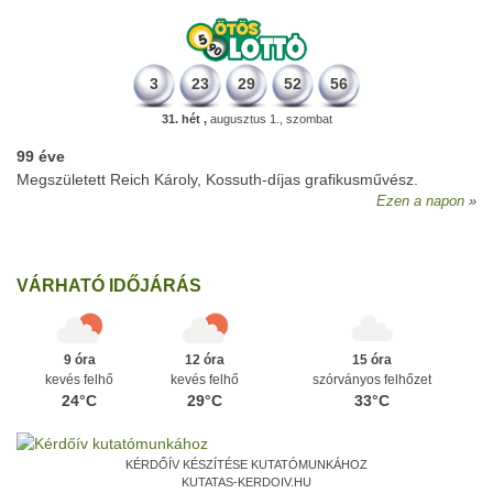
3
23
29
52
56
31. hét ,
augusztus 1., szombat
99 éve
Megszületett Reich Károly, Kossuth-díjas grafikusművész.
Ezen a napon
VÁRHATÓ IDŐJÁRÁS
9 óra
12 óra
15 óra
kevés felhő
kevés felhő
szórványos felhőzet
24°C
29°C
33°C
KÉRDŐÍV KÉSZÍTÉSE KUTATÓMUNKÁHOZ
KUTATAS-KERDOIV.HU