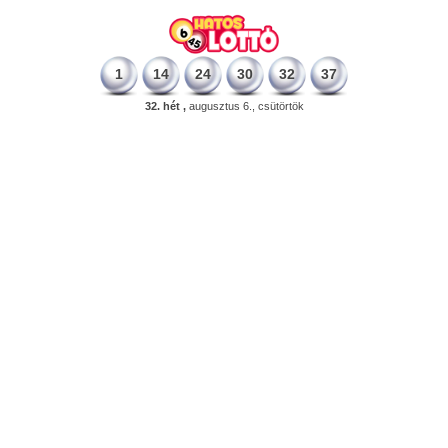
1
14
24
30
32
37
32. hét ,
augusztus 6., csütörtök