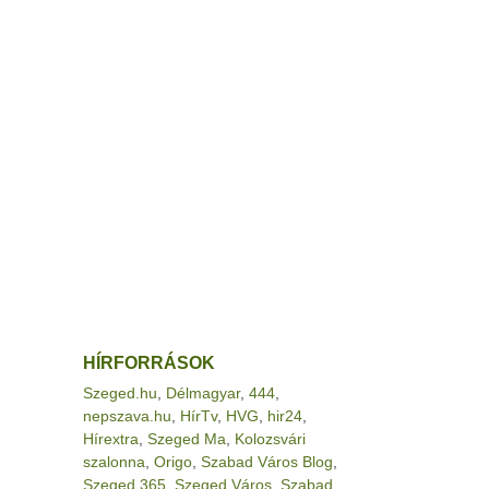
HÍRFORRÁSOK
Szeged.hu
,
Délmagyar
,
444
,
nepszava.hu
,
HírTv
,
HVG
,
hir24
,
Hírextra
,
Szeged Ma
,
Kolozsvári
szalonna
,
Origo
,
Szabad Város Blog
,
Szeged 365
,
Szeged Város
,
Szabad