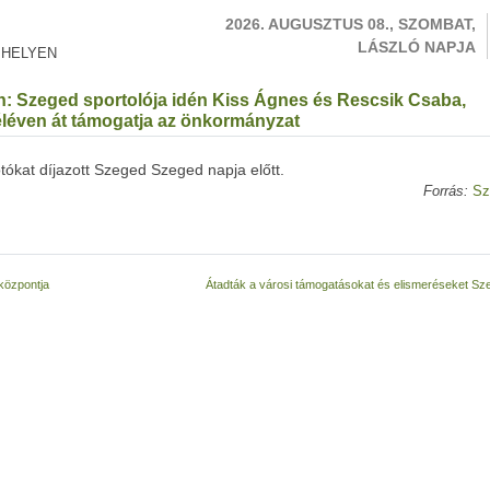
2026. AUGUSZTUS 08., SZOMBAT,
LÁSZLÓ NAPJA
 HELYEN
án: Szeged sportolója idén Kiss Ágnes és Rescsik Csaba,
léven át támogatja az önkormányzat
otókat díjazott Szeged Szeged napja előtt.
Forrás:
Sz
központja
Átadták a városi támogatásokat és elismeréseket S