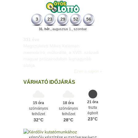
3
23
29
52
56
31. hét ,
augusztus 1., szombat
331 éve
Megszületett Mikes Kelemen
memoáríró, műfordító, a XVIII. századi
magyar prózairodalom legnagyobb
alakja.
Ezen a napon
VÁRHATÓ IDŐJÁRÁS
21 óra
15 óra
18 óra
tiszta
szórványos
szórványos
égbolt
felhőzet
felhőzet
23°C
32°C
28°C
KÉRDŐÍV KÉSZÍTÉSE KUTATÓMUNKÁHOZ