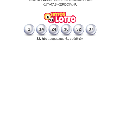
KUTATAS-KERDOIV.HU
1
14
24
30
32
37
32. hét ,
augusztus 6., csütörtök