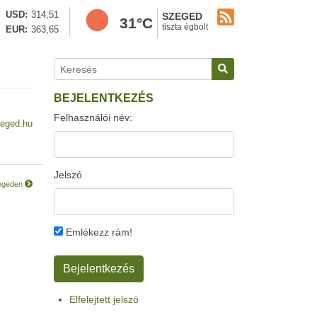
USD
314,51
SZEGED
31°C
tiszta égbolt
EUR
363,65
BEJELENTKEZÉS
Felhasználói név:
eged.hu
Jelszó
zegeden
Emlékezz rám!
Elfelejtett jelszó