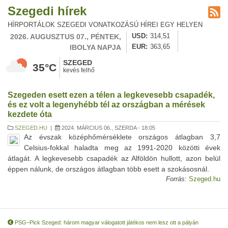
Szegedi hírek
HÍRPORTÁLOK SZEGEDI VONATKOZÁSÚ HÍREI EGY HELYEN
2026. AUGUSZTUS 07., PÉNTEK,
USD
314,51
IBOLYA NAPJA
EUR
363,65
SZEGED
35°C
kevés felhő
Szegeden esett ezen a télen a legkevesebb csapadék,
és ez volt a legenyhébb tél az országban a mérések
kezdete óta
SZEGED.HU
|
2024. MÁRCIUS 06., SZERDA - 18:05
Az évszak középhőmérséklete országos átlagban 3,7
Celsius-fokkal haladta meg az 1991-2020 közötti évek
átlagát. A legkevesebb csapadék az Alföldön hullott, azon belül
éppen nálunk, de országos átlagban több esett a szokásosnál.
Forrás:
Szeged.hu
PSG–Pick Szeged: három magyar válogatott játékos nem lesz ott a pályán