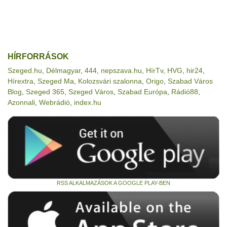
HÍRFORRÁSOK
Szeged.hu
,
Délmagyar
,
444
,
nepszava.hu
,
HírTv
,
HVG
,
hir24
,
Hírextra
,
Szeged Ma
,
Kolozsvári szalonna
,
Origo
,
Szabad Város
Blog
,
Szeged 365
,
Szeged Város
,
Szabad Európa
,
Rádió88
,
Azonnali
,
Webrádió
,
index.hu
RSS ALKALMAZÁSOK A GOOGLE PLAY-BEN