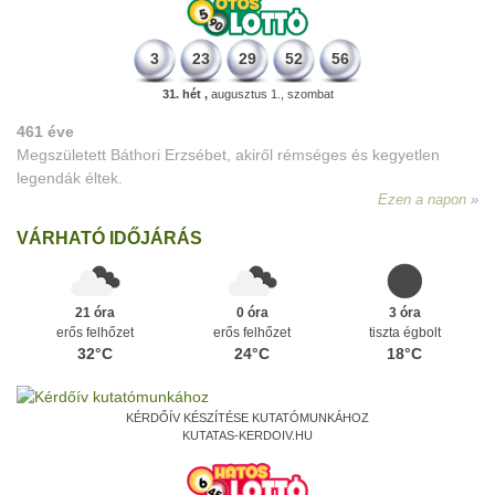
3
23
29
52
56
31. hét ,
augusztus 1., szombat
461 éve
Megszületett Báthori Erzsébet, akiről rémséges és kegyetlen
legendák éltek.
Ezen a napon
VÁRHATÓ IDŐJÁRÁS
21 óra
0 óra
3 óra
erős felhőzet
erős felhőzet
tiszta égbolt
32°C
24°C
18°C
KÉRDŐÍV KÉSZÍTÉSE KUTATÓMUNKÁHOZ
KUTATAS-KERDOIV.HU