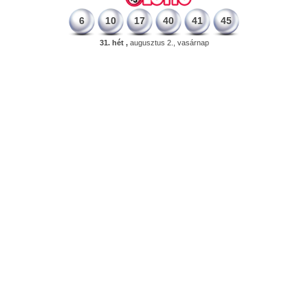
6
10
17
40
41
45
31. hét ,
augusztus 2., vasárnap