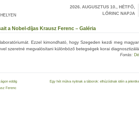
2026. AUGUSZTUS 10., HÉTFŐ,
LŐRINC NAPJA
 HELYEN
it a Nobel-díjas Krausz Ferenc – Galéria
c laboratóriumát. Ezzel kimondható, hogy Szegeden kezdi meg magyar
égével szeretné megvalósítani különböző betegségek korai diagnosztizálá
Forrás:
Dé
zágon eddig
Egy hét múlva nyitnak a táborok: elhúzódnak idén a jelent
ausz Ferenc