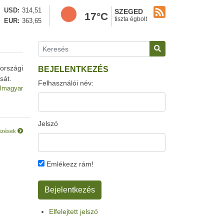
USD
314,51
SZEGED
17°C
tiszta égbolt
EUR
363,65
országi
BEJELENTKEZÉS
sát.
Felhasználói név:
lmagyar
Jelszó
kezések
Emlékezz rám!
Elfelejtett jelszó