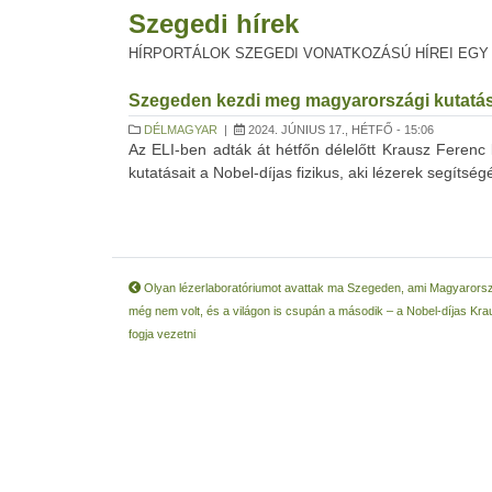
Szegedi hírek
HÍRPORTÁLOK SZEGEDI VONATKOZÁSÚ HÍREI EGY
Szegeden kezdi meg magyarországi kutatása
DÉLMAGYAR
|
2024. JÚNIUS 17., HÉTFŐ - 15:06
Az ELI-ben adták át hétfőn délelőtt Krausz Feren
kutatásait a Nobel-díjas fizikus, aki lézerek segíts
Olyan lézerlaboratóriumot avattak ma Szegeden, ami Magyarors
még nem volt, és a világon is csupán a második – a Nobel-díjas Kr
fogja vezetni