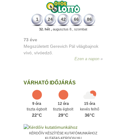
1
24
42
66
86
32. hét ,
augusztus 8., szombat
64 éve
Budapesten megszületett Básti Júlia,
Kossuth-díjas színésznő
(Sztálin
menyasszonya)
.
Ezen a napon
VÁRHATÓ IDŐJÁRÁS
9 óra
12 óra
15 óra
tiszta égbolt
tiszta égbolt
kevés felhő
22°C
29°C
36°C
KÉRDŐÍV KÉSZÍTÉSE KUTATÓMUNKÁHOZ
KUTATAS-KERDOIV.HU