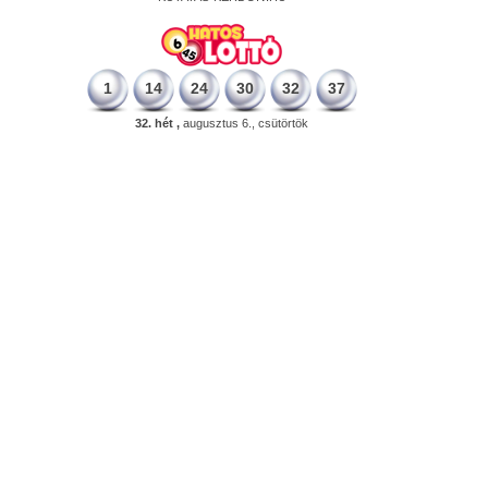
1
14
24
30
32
37
32. hét ,
augusztus 6., csütörtök