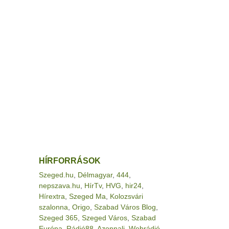
HÍRFORRÁSOK
Szeged.hu
,
Délmagyar
,
444
,
nepszava.hu
,
HírTv
,
HVG
,
hir24
,
Hírextra
,
Szeged Ma
,
Kolozsvári
szalonna
,
Origo
,
Szabad Város Blog
,
Szeged 365
,
Szeged Város
,
Szabad
Európa
,
Rádió88
,
Azonnali
,
Webrádió
,