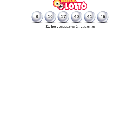
6
10
17
40
41
45
31. hét ,
augusztus 2., vasárnap