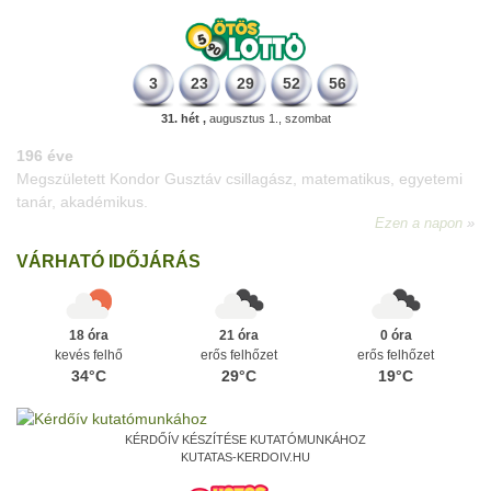
3
23
29
52
56
31. hét ,
augusztus 1., szombat
196 éve
Megszületett Kondor Gusztáv csillagász, matematikus, egyetemi
tanár, akadémikus.
Ezen a napon
VÁRHATÓ IDŐJÁRÁS
18 óra
21 óra
0 óra
kevés felhő
erős felhőzet
erős felhőzet
34°C
29°C
19°C
KÉRDŐÍV KÉSZÍTÉSE KUTATÓMUNKÁHOZ
KUTATAS-KERDOIV.HU