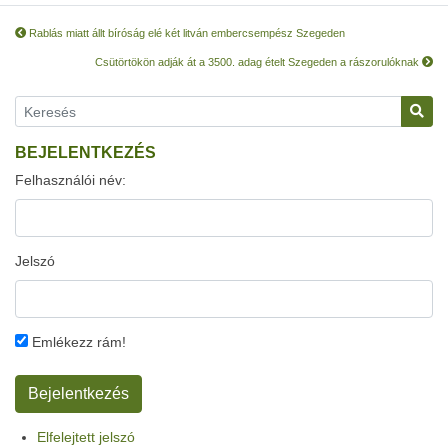
Rablás miatt állt bíróság elé két litván embercsempész Szegeden
Csütörtökön adják át a 3500. adag ételt Szegeden a rászorulóknak
BEJELENTKEZÉS
Felhasználói név:
Jelszó
Emlékezz rám!
Elfelejtett jelszó