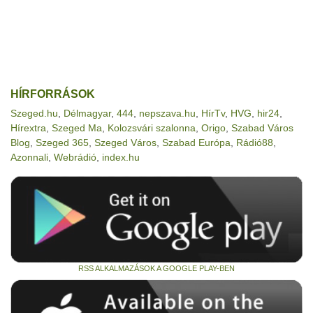
HÍRFORRÁSOK
Szeged.hu
,
Délmagyar
,
444
,
nepszava.hu
,
HírTv
,
HVG
,
hir24
,
Hírextra
,
Szeged Ma
,
Kolozsvári szalonna
,
Origo
,
Szabad Város
Blog
,
Szeged 365
,
Szeged Város
,
Szabad Európa
,
Rádió88
,
Azonnali
,
Webrádió
,
index.hu
RSS ALKALMAZÁSOK A GOOGLE PLAY-BEN