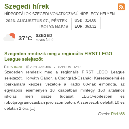
Szegedi hírek
HÍRPORTÁLOK SZEGEDI VONATKOZÁSÚ HÍREI EGY HELYEN
2026. AUGUSZTUS 07., PÉNTEK,
USD
314,08
IBOLYA NAPJA
EUR
363,32
SZEGED
37°C
kevés felhő
Szegeden rendezik meg a regionális FIRST LEGO
League selejtezőt
RÁDIÓ88
|
2024. JANUÁR 17., SZERDA - 12:12
Szegeden rendezik meg a regionális FIRST LEGO League
selejtezőt. Horváth Gábor, a Csongrád-Csanádi Kereskedelmi és
Iparkamara képzési vezetője a Rádió 88-nak elmondta, az
egynapos eseményen 18 csapatban mintegy 160 általános
iskolás méri össze tudását LEGO-építésben és
robotprogramozásban jövő szombaton. A szervezők délelőtt 10 és
délután 2 óra [...]
Forrás:
Rádió88