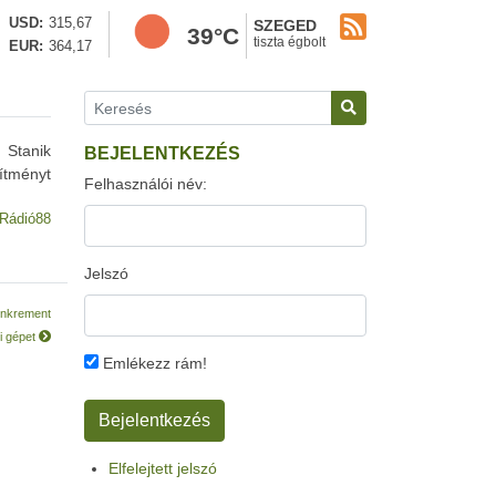
USD
315,67
SZEGED
39°C
tiszta égbolt
EUR
364,17
 Stanik
BEJELENTKEZÉS
ítményt
Felhasználói név:
Rádió88
Jelszó
tönkrement
i gépet
Emlékezz rám!
Elfelejtett jelszó