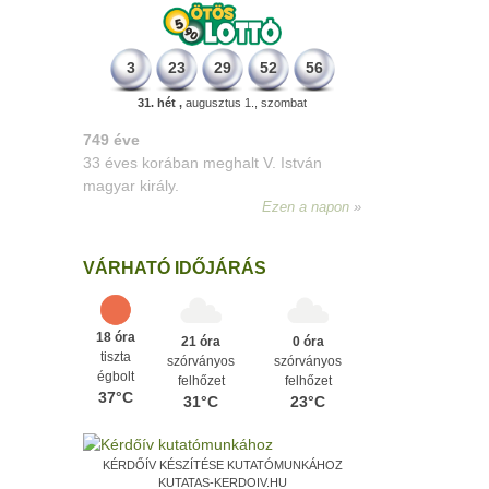
3
23
29
52
56
31. hét ,
augusztus 1., szombat
498 éve
A szávaszentdemeteri-nagyolaszi
győzelem, ahol a magyarok utoljára
győzték le a törököket Mohács előtt.
Ezen a napon
VÁRHATÓ IDŐJÁRÁS
18 óra
21 óra
0 óra
tiszta
szórványos
szórványos
égbolt
felhőzet
felhőzet
37°C
31°C
23°C
KÉRDŐÍV KÉSZÍTÉSE KUTATÓMUNKÁHOZ
KUTATAS-KERDOIV.HU