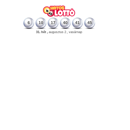
6
10
17
40
41
45
31. hét ,
augusztus 2., vasárnap