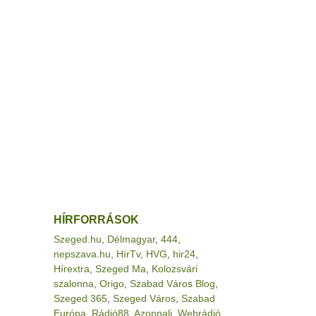
HÍRFORRÁSOK
Szeged.hu
,
Délmagyar
,
444
,
nepszava.hu
,
HírTv
,
HVG
,
hir24
,
Hírextra
,
Szeged Ma
,
Kolozsvári
szalonna
,
Origo
,
Szabad Város Blog
,
Szeged 365
,
Szeged Város
,
Szabad
Európa
,
Rádió88
,
Azonnali
,
Webrádió
,