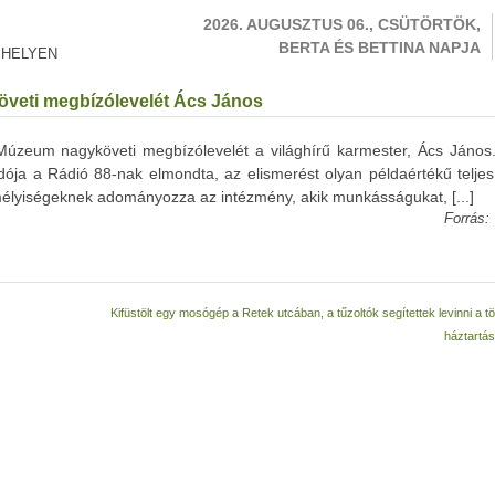
2026. AUGUSZTUS 06., CSÜTÖRTÖK,
BERTA ÉS BETTINA NAPJA
 HELYEN
öveti megbízólevelét Ács János
úzeum nagyköveti megbízólevelét a világhírű karmester, Ács János.
ja a Rádió 88-nak elmondta, az elismerést olyan példaértékű teljes
mélyiségeknek adományozza az intézmény, akik munkásságukat, [...]
Forrás:
Kifüstölt egy mosógép a Retek utcában, a tűzoltók segítettek levinni a 
háztartás