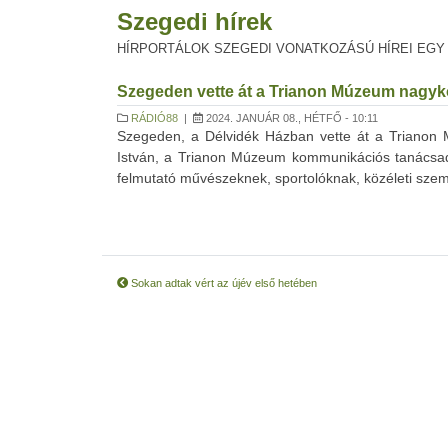
Szegedi hírek
HÍRPORTÁLOK SZEGEDI VONATKOZÁSÚ HÍREI EGY
Szegeden vette át a Trianon Múzeum nagyk
RÁDIÓ88
|
2024. JANUÁR 08., HÉTFŐ - 10:11
Szegeden, a Délvidék Házban vette át a Trianon M
István, a Trianon Múzeum kommunikációs tanácsadó
felmutató művészeknek, sportolóknak, közéleti sze
Sokan adtak vért az újév első hetében