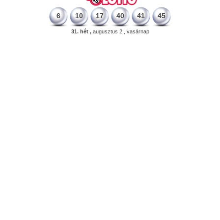
6
10
17
40
41
45
31. hét ,
augusztus 2., vasárnap