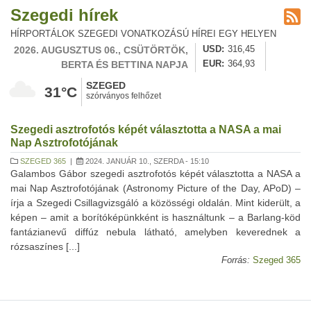
Szegedi hírek
HÍRPORTÁLOK SZEGEDI VONATKOZÁSÚ HÍREI EGY HELYEN
2026. AUGUSZTUS 06., CSÜTÖRTÖK,
USD
316,45
BERTA ÉS BETTINA NAPJA
EUR
364,93
SZEGED
31°C
szórványos felhőzet
Szegedi asztrofotós képét választotta a NASA a mai
Nap Asztrofotójának
SZEGED 365
|
2024. JANUÁR 10., SZERDA - 15:10
Galambos Gábor szegedi asztrofotós képét választotta a NASA a
mai Nap Asztrofotójának (Astronomy Picture of the Day, APoD) –
írja a Szegedi Csillagvizsgáló a közösségi oldalán. Mint kiderült, a
képen – amit a borítóképünkként is használtunk – a Barlang-köd
fantázianevű diffúz nebula látható, amelyben keverednek a
rózsaszínes [...]
Forrás:
Szeged 365