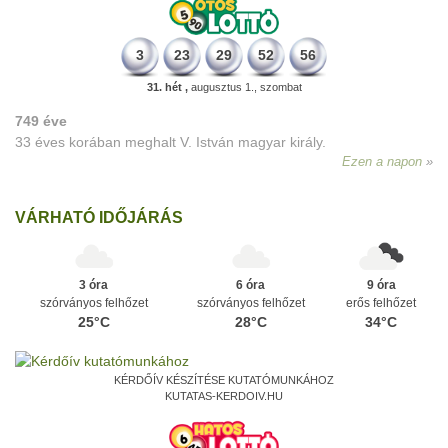
3
23
29
52
56
31. hét ,
augusztus 1., szombat
749 éve
33 éves korában meghalt V. István magyar király.
Ezen a napon
VÁRHATÓ IDŐJÁRÁS
3 óra
6 óra
9 óra
szórványos felhőzet
szórványos felhőzet
erős felhőzet
25°C
28°C
34°C
KÉRDŐÍV KÉSZÍTÉSE KUTATÓMUNKÁHOZ
KUTATAS-KERDOIV.HU