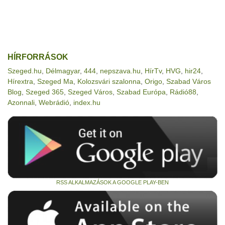
HÍRFORRÁSOK
Szeged.hu
,
Délmagyar
,
444
,
nepszava.hu
,
HírTv
,
HVG
,
hir24
,
Hírextra
,
Szeged Ma
,
Kolozsvári szalonna
,
Origo
,
Szabad Város
Blog
,
Szeged 365
,
Szeged Város
,
Szabad Európa
,
Rádió88
,
Azonnali
,
Webrádió
,
index.hu
RSS ALKALMAZÁSOK A GOOGLE PLAY-BEN