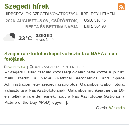
Szegedi hírek
HÍRPORTÁLOK SZEGEDI VONATKOZÁSÚ HÍREI EGY HELYEN
2026. AUGUSZTUS 06., CSÜTÖRTÖK,
USD
316,45
BERTA ÉS BETTINA NAPJA
EUR
364,93
SZEGED
33°C
kevés felhő
Szegedi asztrofotós képét választotta a NASA a nap
fotójának
WEBRÁDIÓ
|
2024. JANUÁR 12., PÉNTEK - 10:14
A Szegedi Csillagvizsgáló közösségi oldalán tette közzé a jó hírt,
mely szerint a NASA (National Aeronautics and Space
Administration) egy szegedi asztrofotós, Galambos Gábor fotóját
választotta a Nap Asztrofotójának. Galambos munkáját január 10-
én ítélték arra érdemesnek, hogy a Nap Asztrofotója (Astronomy
Picture of the Day, APoD) legyen. [...]
Forrás:
Webrádió