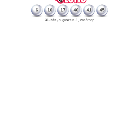
6
10
17
40
41
45
31. hét ,
augusztus 2., vasárnap