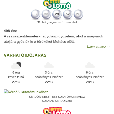
3
23
29
52
56
31. hét ,
augusztus 1., szombat
498 éve
A szávaszentdemeteri-nagyolaszi győzelem, ahol a magyarok
utoljára győzték le a törököket Mohács előtt.
Ezen a napon
VÁRHATÓ IDŐJÁRÁS
0 óra
3 óra
6 óra
kevés felhő
szórványos felhőzet
szórványos felhőzet
27°C
22°C
28°C
KÉRDŐÍV KÉSZÍTÉSE KUTATÓMUNKÁHOZ
KUTATAS-KERDOIV.HU