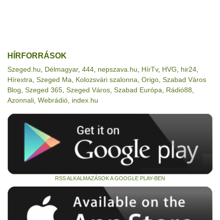
HÍRFORRÁSOK
Szeged.hu
,
Délmagyar
,
444
,
nepszava.hu
,
HírTv
,
HVG
,
hir24
,
Hírextra
,
Szeged Ma
,
Kolozsvári szalonna
,
Origo
,
Szabad Város
Blog
,
Szeged 365
,
Szeged Város
,
Szabad Európa
,
Rádió88
,
Azonnali
,
Webrádió
,
index.hu
RSS ALKALMAZÁSOK A GOOGLE PLAY-BEN