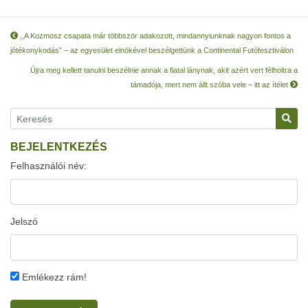
,,A Kozmosz csapata már többször adakozott, mindannyiunknak nagyon fontos a
jótékonykodás” – az egyesület elnökével beszélgettünk a Continental Futófesztiválon
Újra meg kellett tanulni beszélnie annak a fiatal lánynak, akit azért vert félholtra a
támadója, mert nem állt szóba vele – itt az ítélet
BEJELENTKEZÉS
Felhasználói név:
Jelszó
Emlékezz rám!