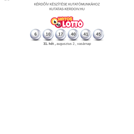
KÉRDŐÍV KÉSZÍTÉSE KUTATÓMUNKÁHOZ
KUTATAS-KERDOIV.HU
6
10
17
40
41
45
31. hét ,
augusztus 2., vasárnap