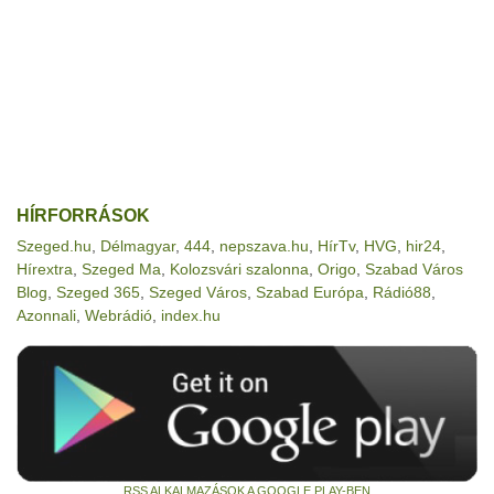
HÍRFORRÁSOK
Szeged.hu
,
Délmagyar
,
444
,
nepszava.hu
,
HírTv
,
HVG
,
hir24
,
Hírextra
,
Szeged Ma
,
Kolozsvári szalonna
,
Origo
,
Szabad Város
Blog
,
Szeged 365
,
Szeged Város
,
Szabad Európa
,
Rádió88
,
Azonnali
,
Webrádió
,
index.hu
RSS ALKALMAZÁSOK A GOOGLE PLAY-BEN