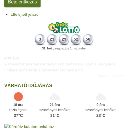
Elfelejtett jelszó
3
23
29
52
56
31. hét ,
augusztus 1., szombat
498 éve
A szávaszentdemeteri-nagyolaszi győzelem, ahol a magyarok
utoljára győzték le a törököket Mohács előtt.
Ezen a napon
VÁRHATÓ IDŐJÁRÁS
18 óra
21 óra
0 óra
tiszta égbolt
szórványos felhőzet
szórványos felhőzet
37°C
31°C
23°C