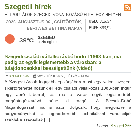
Szegedi hírek
HÍRPORTÁLOK SZEGEDI VONATKOZÁSÚ HÍREI EGY HELYEN
2026. AUGUSZTUS 06., CSÜTÖRTÖK,
USD
315,34
BERTA ÉS BETTINA NAPJA
EUR
363,92
SZEGED
39°C
tiszta égbolt
Szegedi családi vállalkozásból indult 1983-ban, ma
pedig az egyik legismertebb a városban: a
tulajdonosokkal beszélgettünk (videó)
SZEGED 365
|
2025. JÚNIUS 02., HÉTFŐ - 14:09
A Szegedi Arcok legújabb epizódjában most egy valódi szegedi
sikertörténetet hozunk el: egy családi vállalkozás 1983-ban indult
egy apró laborral, és ma a város egyik legismertebb
magánfogászatává nőtte ki magát. A Pécsek-Dobó
Magánfogászat ma is azon dolgozik, hogy megőrizve a
hagyományokat, a legmodernebb technikákkal varázsolják
szebbé a szegediek [...]
Forrás:
Szeged 365