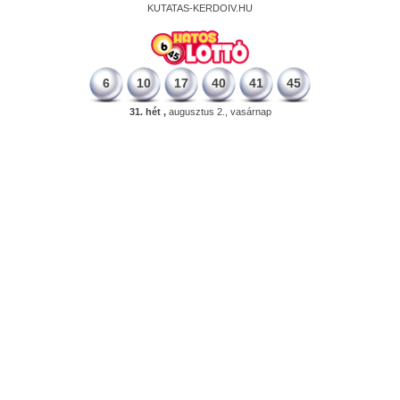
KUTATAS-KERDOIV.HU
6
10
17
40
41
45
31. hét ,
augusztus 2., vasárnap