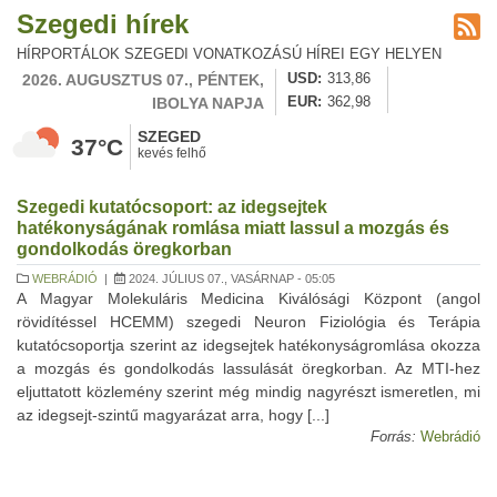
Szegedi hírek
HÍRPORTÁLOK SZEGEDI VONATKOZÁSÚ HÍREI EGY HELYEN
2026. AUGUSZTUS 07., PÉNTEK,
USD
313,86
IBOLYA NAPJA
EUR
362,98
SZEGED
37°C
kevés felhő
Szegedi kutatócsoport: az idegsejtek
hatékonyságának romlása miatt lassul a mozgás és
gondolkodás öregkorban
WEBRÁDIÓ
|
2024. JÚLIUS 07., VASÁRNAP - 05:05
A Magyar Molekuláris Medicina Kiválósági Központ (angol
rövidítéssel HCEMM) szegedi Neuron Fiziológia és Terápia
kutatócsoportja szerint az idegsejtek hatékonyságromlása okozza
a mozgás és gondolkodás lassulását öregkorban. Az MTI-hez
eljuttatott közlemény szerint még mindig nagyrészt ismeretlen, mi
az idegsejt-szintű magyarázat arra, hogy [...]
Forrás:
Webrádió