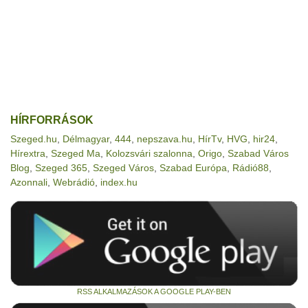
HÍRFORRÁSOK
Szeged.hu
,
Délmagyar
,
444
,
nepszava.hu
,
HírTv
,
HVG
,
hir24
,
Hírextra
,
Szeged Ma
,
Kolozsvári szalonna
,
Origo
,
Szabad Város
Blog
,
Szeged 365
,
Szeged Város
,
Szabad Európa
,
Rádió88
,
Azonnali
,
Webrádió
,
index.hu
RSS ALKALMAZÁSOK A GOOGLE PLAY-BEN