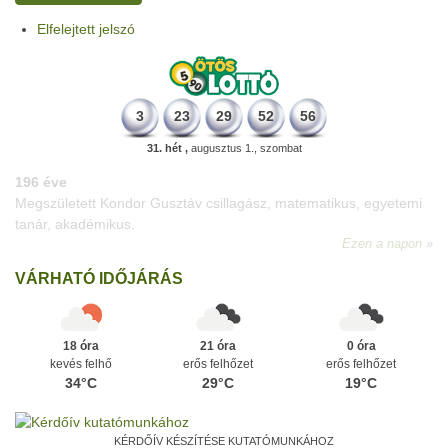
Elfelejtett jelszó
3
23
29
52
56
31. hét ,
augusztus 1., szombat
196 éve
Megszületett Kondor Gusztáv csillagász, matematikus, egyetemi
tanár, akadémikus.
Ezen a napon
VÁRHATÓ IDŐJÁRÁS
18 óra
21 óra
0 óra
kevés felhő
erős felhőzet
erős felhőzet
34°C
29°C
19°C
KÉRDŐÍV KÉSZÍTÉSE KUTATÓMUNKÁHOZ