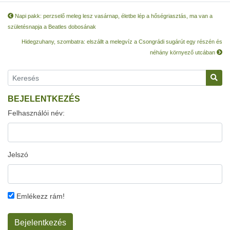
Napi pakk: perzselő meleg lesz vasárnap, életbe lép a hőségriasztás, ma van a
születésnapja a Beatles dobosának
Hidegzuhany, szombatra: elszállt a melegvíz a Csongrádi sugárút egy részén és
néhány környező utcában
BEJELENTKEZÉS
Felhasználói név:
Jelszó
Emlékezz rám!