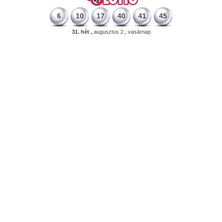
6
10
17
40
41
45
31. hét ,
augusztus 2., vasárnap