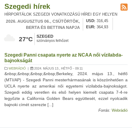
Szegedi hírek
HÍRPORTÁLOK SZEGEDI VONATKOZÁSÚ HÍREI EGY HELYEN
2026. AUGUSZTUS 06., CSÜTÖRTÖK,
USD
316,45
BERTA ÉS BETTINA NAPJA
EUR
364,93
SZEGED
27°C
szórványos felhőzet
Szegedi Panni csapata nyerte az NCAA női vízilabda-
bajnokságát
WEBRÁDIÓ
|
2024. MÁJUS 13., HÉTFŐ - 09:11
&nbsp;&nbsp;&nbsp;&nbsp;Berkeley, 2024. május 13., hétfő
(MTI/AP) - Szegedi Panni mesterhármasának is köszönhetően a
UCLA nyerte az amerikai női egyetemi vízilabda-bajnokságot.
Szegedi eddig veretlen és első helyen kiemelt csapata 7-4-re
legyőzte a California Golden Bears együttesét, ezzel nyolcadik
bajnoki címét szerezte [...]
Forrás:
Webrádió