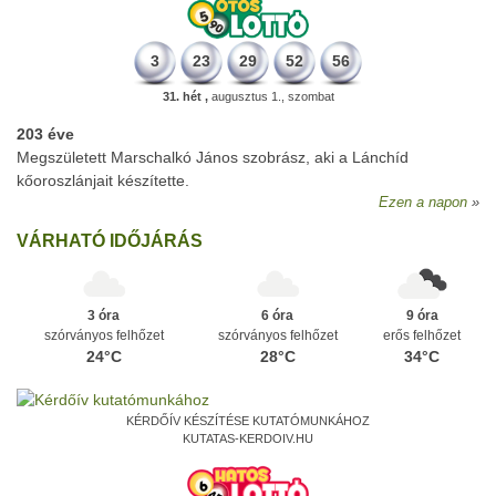
3
23
29
52
56
31. hét ,
augusztus 1., szombat
203 éve
Megszületett Marschalkó János szobrász, aki a Lánchíd
kőoroszlánjait készítette.
Ezen a napon
VÁRHATÓ IDŐJÁRÁS
3 óra
6 óra
9 óra
szórványos felhőzet
szórványos felhőzet
erős felhőzet
24°C
28°C
34°C
KÉRDŐÍV KÉSZÍTÉSE KUTATÓMUNKÁHOZ
KUTATAS-KERDOIV.HU