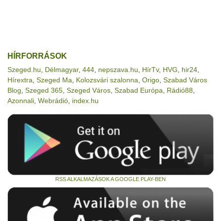
HÍRFORRÁSOK
Szeged.hu
,
Délmagyar
,
444
,
nepszava.hu
,
HírTv
,
HVG
,
hir24
,
Hírextra
,
Szeged Ma
,
Kolozsvári szalonna
,
Origo
,
Szabad Város
Blog
,
Szeged 365
,
Szeged Város
,
Szabad Európa
,
Rádió88
,
Azonnali
,
Webrádió
,
index.hu
RSS ALKALMAZÁSOK A GOOGLE PLAY-BEN