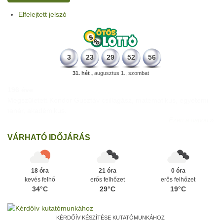
Elfelejtett jelszó
3
23
29
52
56
31. hét ,
augusztus 1., szombat
196 éve
Megszületett Kondor Gusztáv csillagász, matematikus, egyetemi
tanár, akadémikus.
Ezen a napon
VÁRHATÓ IDŐJÁRÁS
18 óra
21 óra
0 óra
kevés felhő
erős felhőzet
erős felhőzet
34°C
29°C
19°C
KÉRDŐÍV KÉSZÍTÉSE KUTATÓMUNKÁHOZ