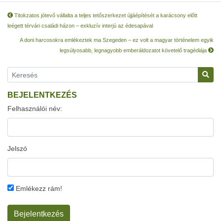
Titokzatos jótevő vállalta a teljes tetőszerkezet újjáépítését a karácsony előtt
leégett térvári családi házon – exkluzív interjú az édesapával
A doni harcosokra emlékeztek ma Szegeden – ez volt a magyar történelem egyik
legsúlyosabb, legnagyobb emberáldozatot követelő tragédiája
BEJELENTKEZÉS
Felhasználói név:
Jelszó
Emlékezz rám!