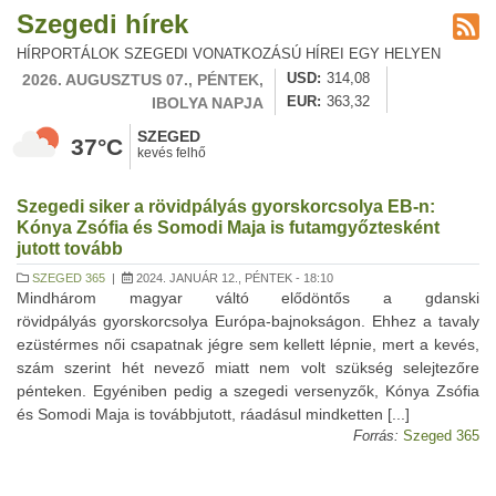
Szegedi hírek
HÍRPORTÁLOK SZEGEDI VONATKOZÁSÚ HÍREI EGY HELYEN
2026. AUGUSZTUS 07., PÉNTEK,
USD
314,08
IBOLYA NAPJA
EUR
363,32
SZEGED
37°C
kevés felhő
Szegedi siker a rövidpályás gyorskorcsolya EB-n:
Kónya Zsófia és Somodi Maja is futamgyőztesként
jutott tovább
SZEGED 365
|
2024. JANUÁR 12., PÉNTEK - 18:10
Mindhárom magyar váltó elődöntős a gdanski
rövidpályás gyorskorcsolya Európa-bajnokságon. Ehhez a tavaly
ezüstérmes női csapatnak jégre sem kellett lépnie, mert a kevés,
szám szerint hét nevező miatt nem volt szükség selejtezőre
pénteken. Egyéniben pedig a szegedi versenyzők, Kónya Zsófia
és Somodi Maja is továbbjutott, ráadásul mindketten [...]
Forrás:
Szeged 365