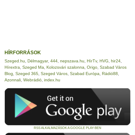
HÍRFORRÁSOK
Szeged.hu
,
Délmagyar
,
444
,
nepszava.hu
,
HírTv
,
HVG
,
hir24
,
Hírextra
,
Szeged Ma
,
Kolozsvári szalonna
,
Origo
,
Szabad Város
Blog
,
Szeged 365
,
Szeged Város
,
Szabad Európa
,
Rádió88
,
Azonnali
,
Webrádió
,
index.hu
RSS ALKALMAZÁSOK A GOOGLE PLAY-BEN