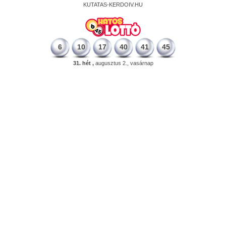
KUTATAS-KERDOIV.HU
6
10
17
40
41
45
31. hét ,
augusztus 2., vasárnap