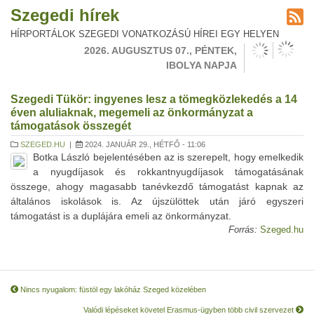
Szegedi hírek
HÍRPORTÁLOK SZEGEDI VONATKOZÁSÚ HÍREI EGY HELYEN
2026. AUGUSZTUS 07., PÉNTEK,
IBOLYA NAPJA
Szegedi Tükör: ingyenes lesz a tömegközlekedés a 14
éven aluliaknak, megemeli az önkormányzat a
támogatások összegét
SZEGED.HU
|
2024. JANUÁR 29., HÉTFŐ - 11:06
Botka László bejelentésében az is szerepelt, hogy emelkedik
a nyugdíjasok és rokkantnyugdíjasok támogatásának
összege, ahogy magasabb tanévkezdő támogatást kapnak az
általános iskolások is. Az újszülöttek után járó egyszeri
támogatást is a duplájára emeli az önkormányzat.
Forrás:
Szeged.hu
Nincs nyugalom: füstöl egy lakóház Szeged közelében
Valódi lépéseket követel Erasmus-ügyben több civil szervezet