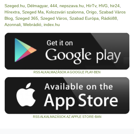
Szeged.hu
,
Délmagyar
,
444
,
nepszava.hu
,
HírTv
,
HVG
,
hir24
,
Hírextra
,
Szeged Ma
,
Kolozsvári szalonna
,
Origo
,
Szabad Város
Blog
,
Szeged 365
,
Szeged Város
,
Szabad Európa
,
Rádió88
,
Azonnali
,
Webrádió
,
index.hu
RSS ALKALMAZÁSOK A GOOGLE PLAY-BEN
RSS ALKALMAZÁSOK AZ APPLE STORE-BAN