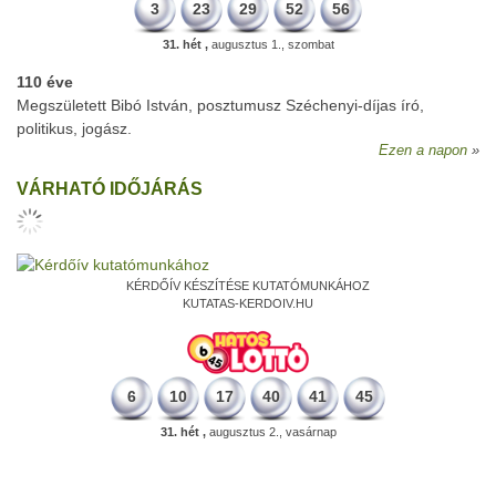
3
23
29
52
56
31. hét ,
augusztus 1., szombat
110 éve
Megszületett Bibó István, posztumusz Széchenyi-díjas író,
politikus, jogász.
Ezen a napon
VÁRHATÓ IDŐJÁRÁS
KÉRDŐÍV KÉSZÍTÉSE KUTATÓMUNKÁHOZ
KUTATAS-KERDOIV.HU
6
10
17
40
41
45
31. hét ,
augusztus 2., vasárnap