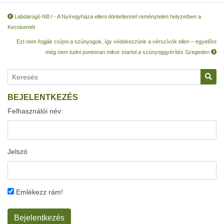
Labdarúgó NB I - A Nyíregyháza elleni döntetlennel reménytelen helyzetben a
Kecskemét
Ezt nem fogják csípni a szúnyogok, így védekezzünk a vérszívók ellen – egyelőre
még nem tudni pontosan mikor startol a szúnyoggyérítés Szegeden
BEJELENTKEZÉS
Felhasználói név:
Jelszó
Emlékezz rám!