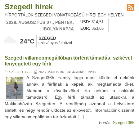
Szegedi hírek
HÍRPORTÁLOK SZEGEDI VONATKOZÁSÚ HÍREI EGY HELYEN
2026. AUGUSZTUS 07., PÉNTEK,
USD
314,51
IBOLYA NAPJA
EUR
363,65
SZEGED
24°C
szórványos felhőzet
Szegedi villamosmegállóban történt támadás: szikével
fenyegetett egy férfi
SZEGED 365
|
2025. MÁJUS 04., VASÁRNAP - 19:08
A Szeged365 Family tagja most küldte el nekünk
annak a férfinak a képeit, aki megtámadta őket.
Mariann a következőket írta nekünk a sokkoló
támadásról. Egy férfi támadt az utasokra a
Makkosházán Szegeden. A rendőrség azonnal a helyszínre
sietett, és négy rendőr üldözte az elkövetőt. Információink szerint
egy villamosmegállóban tartózkodott [...]
Forrás:
Szeged 365