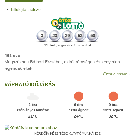
Elfelejtett jelszó
3
23
29
52
56
31. hét ,
augusztus 1., szombat
461 éve
Megszületett Báthori Erzsébet, akiről rémséges és kegyetlen
legendák éltek.
Ezen a napon
VÁRHATÓ IDŐJÁRÁS
3 óra
6 óra
9 óra
szórványos felhőzet
tiszta égbolt
tiszta égbolt
21°C
24°C
32°C
KÉRDŐÍV KÉSZÍTÉSE KUTATÓMUNKÁHOZ