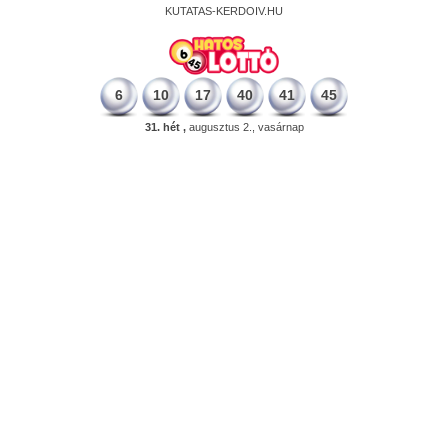
KUTATAS-KERDOIV.HU
6
10
17
40
41
45
31. hét ,
augusztus 2., vasárnap