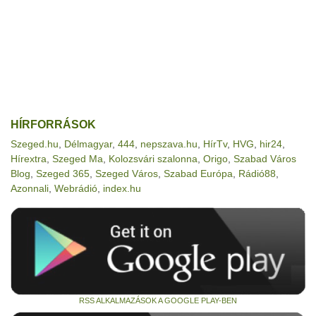
HÍRFORRÁSOK
Szeged.hu
,
Délmagyar
,
444
,
nepszava.hu
,
HírTv
,
HVG
,
hir24
,
Hírextra
,
Szeged Ma
,
Kolozsvári szalonna
,
Origo
,
Szabad Város
Blog
,
Szeged 365
,
Szeged Város
,
Szabad Európa
,
Rádió88
,
Azonnali
,
Webrádió
,
index.hu
RSS ALKALMAZÁSOK A GOOGLE PLAY-BEN