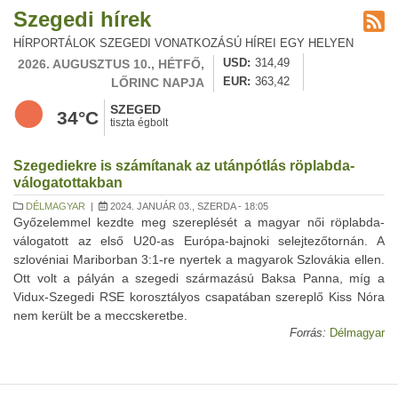
Szegedi hírek
HÍRPORTÁLOK SZEGEDI VONATKOZÁSÚ HÍREI EGY HELYEN
2026. AUGUSZTUS 10., HÉTFŐ,
USD
314,49
LŐRINC NAPJA
EUR
363,42
SZEGED
34°C
tiszta égbolt
Szegediekre is számítanak az utánpótlás röplabda-
válogatottakban
DÉLMAGYAR
|
2024. JANUÁR 03., SZERDA - 18:05
Győzelemmel kezdte meg szereplését a magyar női röplabda-
válogatott az első U20-as Európa-bajnoki selejtezőtornán. A
szlovéniai Mariborban 3:1-re nyertek a magyarok Szlovákia ellen.
Ott volt a pályán a szegedi származású Baksa Panna, míg a
Vidux-Szegedi RSE korosztályos csapatában szereplő Kiss Nóra
nem került be a meccskeretbe.
Forrás:
Délmagyar