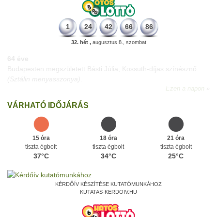
1
24
42
66
86
32. hét ,
augusztus 8., szombat
64 éve
Budapesten megszületett Básti Júlia, Kossuth-díjas színésznő
(Sztálin menyasszonya)
.
Ezen a napon
VÁRHATÓ IDŐJÁRÁS
15 óra
18 óra
21 óra
tiszta égbolt
tiszta égbolt
tiszta égbolt
37°C
34°C
25°C
KÉRDŐÍV KÉSZÍTÉSE KUTATÓMUNKÁHOZ
KUTATAS-KERDOIV.HU