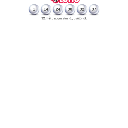
1
14
24
30
32
37
32. hét ,
augusztus 6., csütörtök