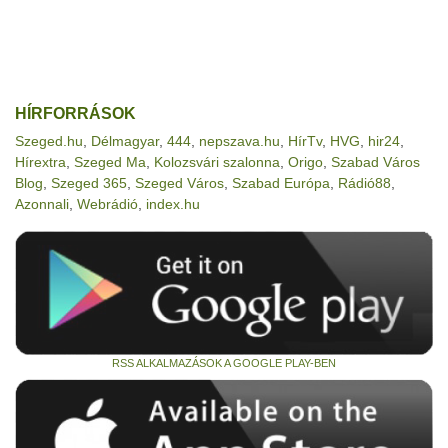
HÍRFORRÁSOK
Szeged.hu
,
Délmagyar
,
444
,
nepszava.hu
,
HírTv
,
HVG
,
hir24
,
Hírextra
,
Szeged Ma
,
Kolozsvári szalonna
,
Origo
,
Szabad Város
Blog
,
Szeged 365
,
Szeged Város
,
Szabad Európa
,
Rádió88
,
Azonnali
,
Webrádió
,
index.hu
RSS ALKALMAZÁSOK A GOOGLE PLAY-BEN