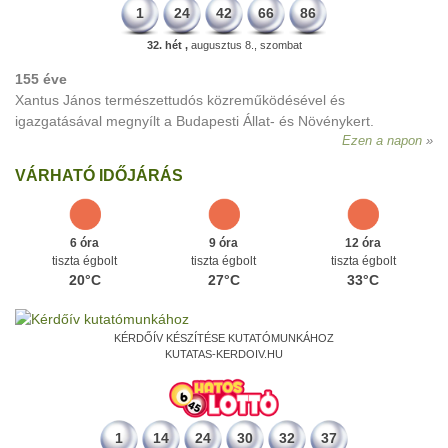
1
24
42
66
86
32. hét ,
augusztus 8., szombat
155 éve
Xantus János természettudós közreműködésével és
igazgatásával megnyílt a Budapesti Állat- és Növénykert.
Ezen a napon
VÁRHATÓ IDŐJÁRÁS
6 óra
9 óra
12 óra
tiszta égbolt
tiszta égbolt
tiszta égbolt
20°C
27°C
33°C
KÉRDŐÍV KÉSZÍTÉSE KUTATÓMUNKÁHOZ
KUTATAS-KERDOIV.HU
1
14
24
30
32
37