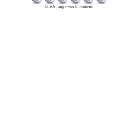
32. hét ,
augusztus 6., csütörtök