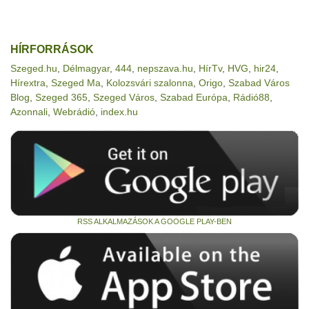
HÍRFORRÁSOK
Szeged.hu
,
Délmagyar
,
444
,
nepszava.hu
,
HírTv
,
HVG
,
hir24
,
Hírextra
,
Szeged Ma
,
Kolozsvári szalonna
,
Origo
,
Szabad Város
Blog
,
Szeged 365
,
Szeged Város
,
Szabad Európa
,
Rádió88
,
Azonnali
,
Webrádió
,
index.hu
RSS ALKALMAZÁSOK A GOOGLE PLAY-BEN