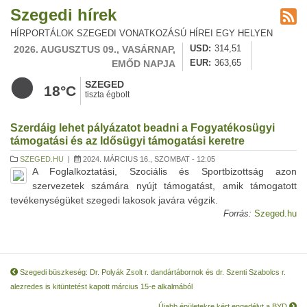
Szegedi hírek
HÍRPORTÁLOK SZEGEDI VONATKOZÁSÚ HÍREI EGY HELYEN
2026. AUGUSZTUS 09., VASÁRNAP,
USD
314,51
EMŐD NAPJA
EUR
363,65
SZEGED
18°C
tiszta égbolt
Szerdáig lehet pályázatot beadni a Fogyatékosügyi
támogatási és az Idősügyi támogatási keretre
SZEGED.HU
|
2024. MÁRCIUS 16., SZOMBAT - 12:05
A Foglalkoztatási, Szociális és Sportbizottság azon
szervezetek számára nyújt támogatást, amik támogatott
tevékenységüket szegedi lakosok javára végzik.
Forrás:
Szeged.hu
Szegedi büszkeség: Dr. Polyák Zsolt r. dandártábornok és dr. Szenti Szabolcs r.
alezredes is kitüntetést kapott március 15-e alkalmából
Újabb épületekre kért engedélyt a BYD