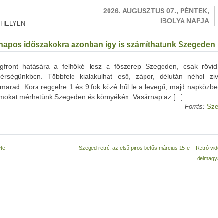
2026. AUGUSZTUS 07., PÉNTEK,
IBOLYA NAPJA
 HELYEN
d napos időszakokra azonban így is számíthatunk Szegeden
front hatására a felhőké lesz a főszerep Szegeden, csak rövi
térségünkben. Többfelé kialakulhat eső, zápor, délután néhol ziv
marad. Kora reggelre 1 és 9 fok közé hűl le a levegő, majd napközbe
umokat mérhetünk Szegeden és környékén. Vasárnap az [...]
Forrás:
Sze
ete
Szeged retró: az első piros betűs március 15-e – Retró vi
delmagy