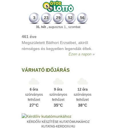
3
23
29
52
56
31. hét ,
augusztus 1., szombat
VÁRHATÓ IDŐJÁRÁS
6 óra
9 óra
12 óra
szórványos
szórványos
szórványos
felhőzet
felhőzet
felhőzet
27°C
35°C
38°C
KÉRDŐÍV KÉSZÍTÉSE KUTATÓMUNKÁHOZ
KUTATAS-KERDOIV.HU