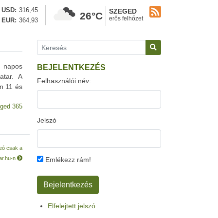
USD
316,45
SZEGED
26°C
erős felhőzet
EUR
364,93
d napos
BEJELENTKEZÉS
atar. A
Felhasználói név:
n 11 és
ged 365
Jelszó
deó csak a
ar.hu-n
Emlékezz rám!
Elfelejtett jelszó