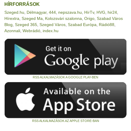
HÍRFORRÁSOK
Szeged.hu
,
Délmagyar
,
444
,
nepszava.hu
,
HírTv
,
HVG
,
hir24
,
Hírextra
,
Szeged Ma
,
Kolozsvári szalonna
,
Origo
,
Szabad Város
Blog
,
Szeged 365
,
Szeged Város
,
Szabad Európa
,
Rádió88
,
Azonnali
,
Webrádió
,
index.hu
RSS ALKALMAZÁSOK A GOOGLE PLAY-BEN
RSS ALKALMAZÁSOK AZ APPLE STORE-BAN