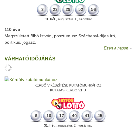
3
23
29
52
56
31. hét ,
augusztus 1., szombat
110 éve
Megszületett Bibó István, posztumusz Széchenyi-díjas író,
politikus, jogász.
Ezen a napon
VÁRHATÓ IDŐJÁRÁS
KÉRDŐÍV KÉSZÍTÉSE KUTATÓMUNKÁHOZ
KUTATAS-KERDOIV.HU
6
10
17
40
41
45
31. hét ,
augusztus 2., vasárnap