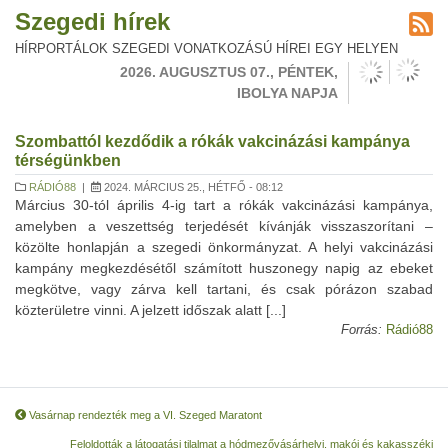
Szegedi hírek
HÍRPORTÁLOK SZEGEDI VONATKOZÁSÚ HÍREI EGY HELYEN
2026. AUGUSZTUS 07., PÉNTEK,
IBOLYA NAPJA
Szombattól kezdődik a rókák vakcinázási kampánya
térségünkben
RÁDIÓ88
|
2024. MÁRCIUS 25., HÉTFŐ - 08:12
Március 30-tól április 4-ig tart a rókák vakcinázási kampánya,
amelyben a veszettség terjedését kívánják visszaszorítani –
közölte honlapján a szegedi önkormányzat. A helyi vakcinázási
kampány megkezdésétől számított huszonegy napig az ebeket
megkötve, vagy zárva kell tartani, és csak pórázon szabad
közterületre vinni. A jelzett időszak alatt [...]
Forrás:
Rádió88
Vasárnap rendezték meg a VI. Szeged Maratont
Feloldották a látogatási tilalmat a hódmezővásárhelyi, makói és kakasszéki