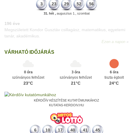
3
23
29
52
56
31. hét ,
augusztus 1., szombat
196 éve
Megszületett Kondor Gusztáv csillagász, matematikus, egyetemi
tanár, akadémikus.
Ezen a napon
VÁRHATÓ IDŐJÁRÁS
0 óra
3 óra
6 óra
szórványos felhőzet
szórványos felhőzet
tiszta égbolt
23°C
21°C
24°C
KÉRDŐÍV KÉSZÍTÉSE KUTATÓMUNKÁHOZ
KUTATAS-KERDOIV.HU
6
10
17
40
41
45