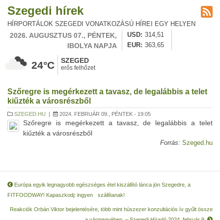
Szegedi hírek
HÍRPORTÁLOK SZEGEDI VONATKOZÁSÚ HÍREI EGY HELYEN
2026. AUGUSZTUS 07., PÉNTEK,
USD
314,51
IBOLYA NAPJA
EUR
363,65
SZEGED
24°C
erős felhőzet
Szőregre is megérkezett a tavasz, de legalábbis a telet
kiűzték a városrészből
SZEGED.HU
|
2024. FEBRUÁR 09., PÉNTEK - 19:05
Szőregre is megérkezett a tavasz, de legalábbis a telet
kiűzték a városrészből
Forrás:
Szeged.hu
Európa egyik legnagyobb egészséges étel kiszállító lánca jön Szegedre, a
FITFOODWAY! Kapaszkodj: ingyen szállítanak!
Reakciók Orbán Viktor bejelentésére, több mint húszezer konzultációs ív gyűlt össze
a vármegyében, – Szegedi Híradó 2024. február 9.