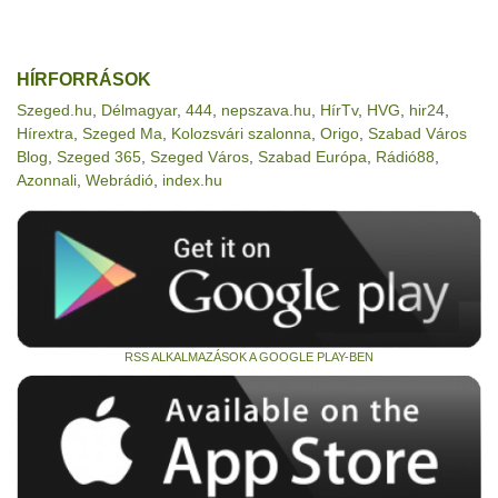
HÍRFORRÁSOK
Szeged.hu
,
Délmagyar
,
444
,
nepszava.hu
,
HírTv
,
HVG
,
hir24
,
Hírextra
,
Szeged Ma
,
Kolozsvári szalonna
,
Origo
,
Szabad Város
Blog
,
Szeged 365
,
Szeged Város
,
Szabad Európa
,
Rádió88
,
Azonnali
,
Webrádió
,
index.hu
RSS ALKALMAZÁSOK A GOOGLE PLAY-BEN