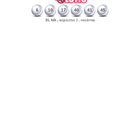
6
10
17
40
41
45
31. hét ,
augusztus 2., vasárnap