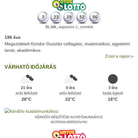
3
23
29
52
56
31. hét ,
augusztus 1., szombat
196 éve
Megszületett Kondor Gusztáv csillagász, matematikus, egyetemi
tanár, akadémikus.
Ezen a napon
VÁRHATÓ IDŐJÁRÁS
21 óra
0 óra
3 óra
erős felhőzet
erős felhőzet
tiszta égbolt
28°C
22°C
18°C
KÉRDŐÍV KÉSZÍTÉSE KUTATÓMUNKÁHOZ
KUTATAS-KERDOIV.HU