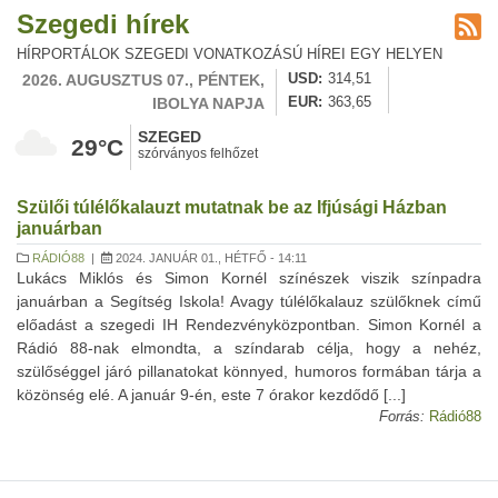
Szegedi hírek
HÍRPORTÁLOK SZEGEDI VONATKOZÁSÚ HÍREI EGY HELYEN
2026. AUGUSZTUS 07., PÉNTEK,
USD
314,51
IBOLYA NAPJA
EUR
363,65
SZEGED
29°C
szórványos felhőzet
Szülői túlélőkalauzt mutatnak be az Ifjúsági Házban
januárban
RÁDIÓ88
|
2024. JANUÁR 01., HÉTFŐ - 14:11
Lukács Miklós és Simon Kornél színészek viszik színpadra
januárban a Segítség Iskola! Avagy túlélőkalauz szülőknek című
előadást a szegedi IH Rendezvényközpontban. Simon Kornél a
Rádió 88-nak elmondta, a színdarab célja, hogy a nehéz,
szülőséggel járó pillanatokat könnyed, humoros formában tárja a
közönség elé. A január 9-én, este 7 órakor kezdődő [...]
Forrás:
Rádió88