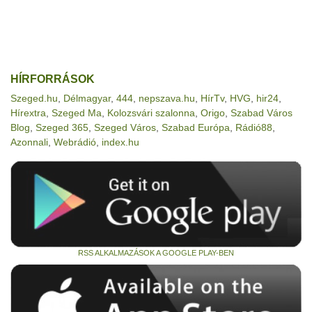
HÍRFORRÁSOK
Szeged.hu
,
Délmagyar
,
444
,
nepszava.hu
,
HírTv
,
HVG
,
hir24
,
Hírextra
,
Szeged Ma
,
Kolozsvári szalonna
,
Origo
,
Szabad Város
Blog
,
Szeged 365
,
Szeged Város
,
Szabad Európa
,
Rádió88
,
Azonnali
,
Webrádió
,
index.hu
RSS ALKALMAZÁSOK A GOOGLE PLAY-BEN