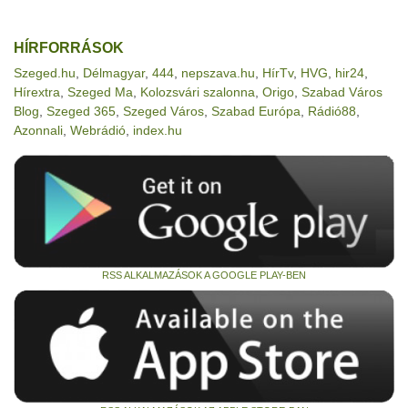
HÍRFORRÁSOK
Szeged.hu
,
Délmagyar
,
444
,
nepszava.hu
,
HírTv
,
HVG
,
hir24
,
Hírextra
,
Szeged Ma
,
Kolozsvári szalonna
,
Origo
,
Szabad Város
Blog
,
Szeged 365
,
Szeged Város
,
Szabad Európa
,
Rádió88
,
Azonnali
,
Webrádió
,
index.hu
RSS ALKALMAZÁSOK A GOOGLE PLAY-BEN