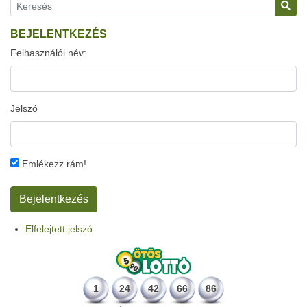
BEJELENTKEZÉS
Felhasználói név:
Jelszó
Emlékezz rám!
Elfelejtett jelszó
1
24
42
66
86