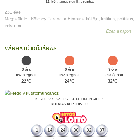
32. hét ,
augusztus 8., szombat
231 éve
Megszületett Kölcsey Ferenc, a Himnusz költője, kritikus, politikus,
reformer.
Ezen a napon
VÁRHATÓ IDŐJÁRÁS
3 óra
6 óra
9 óra
tiszta égbolt
tiszta égbolt
tiszta égbolt
22°C
24°C
32°C
KÉRDŐÍV KÉSZÍTÉSE KUTATÓMUNKÁHOZ
KUTATAS-KERDOIV.HU
1
14
24
30
32
37