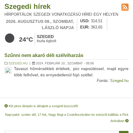
Szegedi hírek
HÍRPORTÁLOK SZEGEDI VONATKOZÁSÚ HÍREI EGY HELYEN
2026. AUGUSZTUS 08., SZOMBAT,
USD
314,51
LÁSZLÓ NAPJA
EUR
363,65
SZEGED
24°C
tiszta égbolt
Szűnni nem akaró déli szélviharzás
SZEGED.HU
|
2024. FEBRUÁR 10., SZOMBAT - 08:06
Tavaszi hőmérsékleti értékek, pici napsütéssel, majd egyre
több felhővel, és ernyedetlenül fújó széllel.
Forrás:
Szeged.hu
Két piros lámpán is áthajtott a szegedi buszsofőr
Napi pakk: szeles idő, 17 fok, Nagy Bogi a Csokifesztiválon és esküvői kiállítás a Pick
Arénában