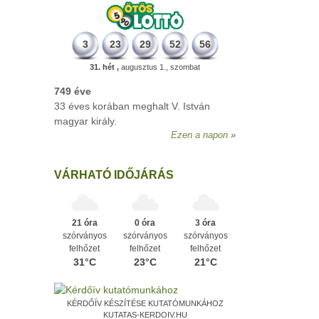
3
23
29
52
56
31. hét ,
augusztus 1., szombat
VÁRHATÓ IDŐJÁRÁS
21 óra
0 óra
3 óra
szórványos
szórványos
szórványos
felhőzet
felhőzet
felhőzet
31°C
23°C
21°C
KÉRDŐÍV KÉSZÍTÉSE KUTATÓMUNKÁHOZ
KUTATAS-KERDOIV.HU