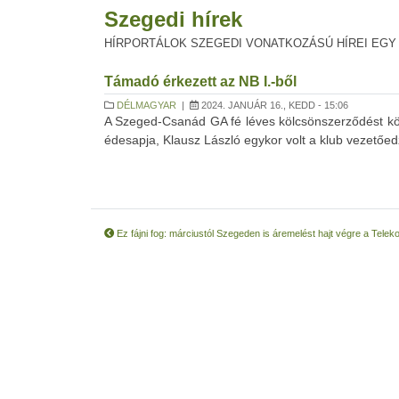
Szegedi hírek
HÍRPORTÁLOK SZEGEDI VONATKOZÁSÚ HÍREI EGY
Támadó érkezett az NB I.-ből
DÉLMAGYAR
|
2024. JANUÁR 16., KEDD - 15:06
A Szeged-Csanád GA fé léves kölcsönszerződést kötö
édesapja, Klausz László egykor volt a klub vezetőed
Ez fájni fog: márciustól Szegeden is áremelést hajt végre a Tele