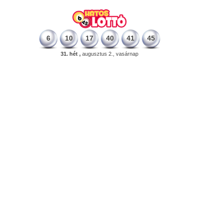
6
10
17
40
41
45
31. hét ,
augusztus 2., vasárnap