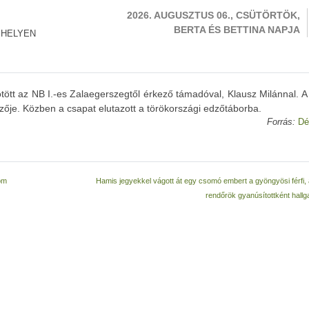
2026. AUGUSZTUS 06., CSÜTÖRTÖK,
BERTA ÉS BETTINA NAPJA
 HELYEN
tt az NB I.-es Zalaegerszegtől érkező támadóval, Klausz Milánnal. A 
zője. Közben a csapat elutazott a törökországi edzőtáborba.
Forrás:
Dé
kom
Hamis jegyekkel vágott át egy csomó embert a gyöngyösi férfi,
rendőrök gyanúsítottként hallg