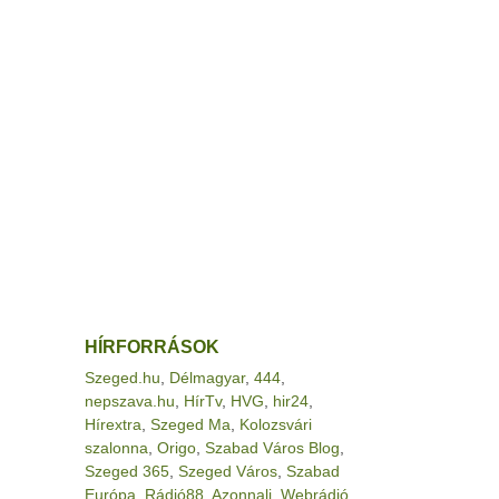
HÍRFORRÁSOK
Szeged.hu
,
Délmagyar
,
444
,
nepszava.hu
,
HírTv
,
HVG
,
hir24
,
Hírextra
,
Szeged Ma
,
Kolozsvári
szalonna
,
Origo
,
Szabad Város Blog
,
Szeged 365
,
Szeged Város
,
Szabad
Európa
,
Rádió88
,
Azonnali
,
Webrádió
,