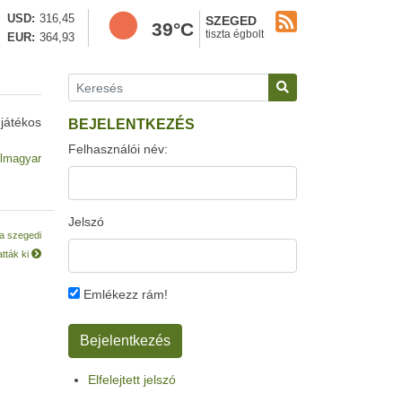
USD
316,45
SZEGED
39°C
tiszta égbolt
EUR
364,93
játékos
BEJELENTKEZÉS
Felhasználói név:
lmagyar
Jelszó
 a szegedi
atták ki
Emlékezz rám!
Elfelejtett jelszó