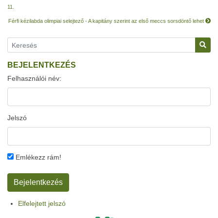
11.
Férfi kézilabda olimpiai selejtező - A kapitány szerint az első meccs sorsdöntő lehet
BEJELENTKEZÉS
Felhasználói név:
Jelszó
Emlékezz rám!
Elfelejtett jelszó