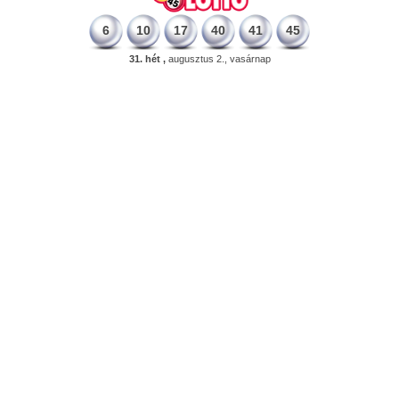
6
10
17
40
41
45
31. hét ,
augusztus 2., vasárnap