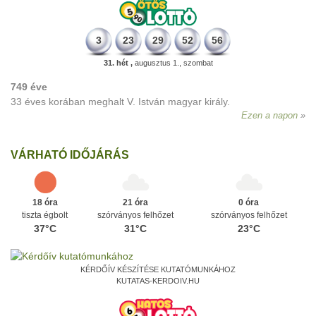
3
23
29
52
56
31. hét ,
augusztus 1., szombat
749 éve
33 éves korában meghalt V. István magyar király.
Ezen a napon
VÁRHATÓ IDŐJÁRÁS
18 óra
21 óra
0 óra
tiszta égbolt
szórványos felhőzet
szórványos felhőzet
37°C
31°C
23°C
KÉRDŐÍV KÉSZÍTÉSE KUTATÓMUNKÁHOZ
KUTATAS-KERDOIV.HU