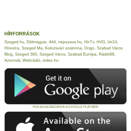
HÍRFORRÁSOK
Szeged.hu
,
Délmagyar
,
444
,
nepszava.hu
,
HírTv
,
HVG
,
hir24
,
Hírextra
,
Szeged Ma
,
Kolozsvári szalonna
,
Origo
,
Szabad Város
Blog
,
Szeged 365
,
Szeged Város
,
Szabad Európa
,
Rádió88
,
Azonnali
,
Webrádió
,
index.hu
RSS ALKALMAZÁSOK A GOOGLE PLAY-BEN