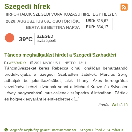
Szegedi hírek
HÍRPORTÁLOK SZEGEDI VONATKOZÁSÚ HÍREI EGY HELYEN
2026. AUGUSZTUS 06., CSÜTÖRTÖK,
USD
315,67
BERTA ÉS BETTINA NAPJA
EUR
364,17
SZEGED
39°C
tiszta égbolt
Táncos meghallgatást hirdet a Szegedi Szabadtéri
WEBRÁDIÓ
|
2024. MÁRCIUS 11., HÉTFŐ - 18:11
Táncművészeket keres Rebecca című, önállóan bemutatandó
produkciójába a Szegedi Szabadtéri Játékok. Március 25-ig
adhatják be jelentkezésüket, akik Tihanyi Ákos koreográfus
vezetésével részt kívánnak venni a Michael Kunze és Sylvester
Lévay nagyszabású musicaljének színpadra állításában. Férfiak
és hölgyek egyaránt jelentkezhetnek [...]
Forrás:
Webrádió
Szegedért Alapítvány-gálaest, harmincötödször – Szegedi Híradó 2024. március