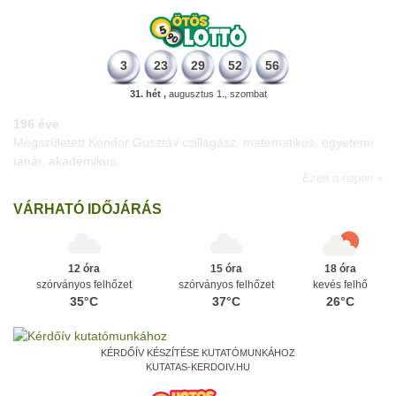
3
23
29
52
56
31. hét ,
augusztus 1., szombat
196 éve
Megszületett Kondor Gusztáv csillagász, matematikus, egyetemi
tanár, akadémikus.
Ezen a napon
VÁRHATÓ IDŐJÁRÁS
12 óra
15 óra
18 óra
szórványos felhőzet
szórványos felhőzet
kevés felhő
35°C
37°C
26°C
KÉRDŐÍV KÉSZÍTÉSE KUTATÓMUNKÁHOZ
KUTATAS-KERDOIV.HU