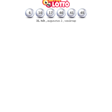
6
10
17
40
41
45
31. hét ,
augusztus 2., vasárnap