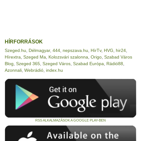
HÍRFORRÁSOK
Szeged.hu
,
Délmagyar
,
444
,
nepszava.hu
,
HírTv
,
HVG
,
hir24
,
Hírextra
,
Szeged Ma
,
Kolozsvári szalonna
,
Origo
,
Szabad Város
Blog
,
Szeged 365
,
Szeged Város
,
Szabad Európa
,
Rádió88
,
Azonnali
,
Webrádió
,
index.hu
RSS ALKALMAZÁSOK A GOOGLE PLAY-BEN