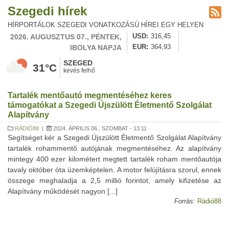
Szegedi hírek
HÍRPORTÁLOK SZEGEDI VONATKOZÁSÚ HÍREI EGY HELYEN
2026. AUGUSZTUS 07., PÉNTEK,
USD
316,45
IBOLYA NAPJA
EUR
364,93
SZEGED
31°C
kevés felhő
Tartalék mentőautó megmentéséhez keres
támogatókat a Szegedi Újszülött Életmentő Szolgálat
Alapítvány
RÁDIÓ88
|
2024. ÁPRILIS 06., SZOMBAT - 13:11
Segítséget kér a Szegedi Újszülött Életmentő Szolgálat Alapítvány
tartalék rohammentő autójának megmentéséhez. Az alapítvány
mintegy 400 ezer kilométert megtett tartalék roham mentőautója
tavaly október óta üzemképtelen. A motor felújításra szorul, ennek
összege meghaladja a 2,5 millió forintot, amely kifizetése az
Alapítvány működését nagyon [...]
Forrás:
Rádió88