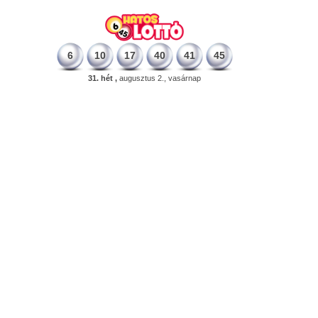
6
10
17
40
41
45
31. hét ,
augusztus 2., vasárnap