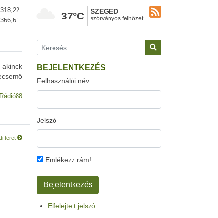
318,22
SZEGED
37°C
szórványos felhőzet
366,61
 akinek
BEJELENTKEZÉS
csecsemő
Felhasználói név:
Rádió88
Jelszó
i teret
Emlékezz rám!
Elfelejtett jelszó