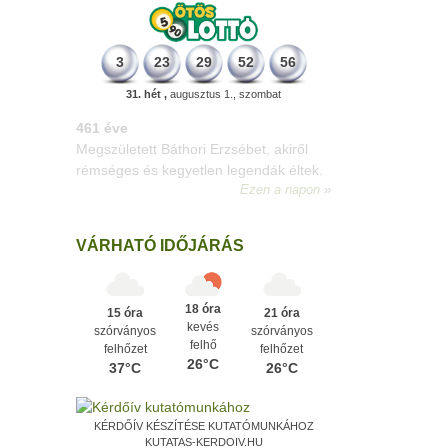
3
23
29
52
56
31. hét ,
augusztus 1., szombat
196 éve
Megszületett Kondor Gusztáv
csillagász, matematikus, egyetemi
tanár, akadémikus.
Ezen a napon
VÁRHATÓ IDŐJÁRÁS
18 óra
15 óra
21 óra
kevés
szórványos
szórványos
felhő
felhőzet
felhőzet
26°C
37°C
26°C
KÉRDŐÍV KÉSZÍTÉSE KUTATÓMUNKÁHOZ
KUTATAS-KERDOIV.HU