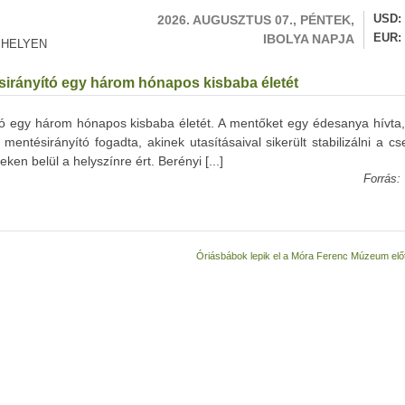
2026. AUGUSZTUS 07., PÉNTEK,
USD
IBOLYA NAPJA
EUR
 HELYEN
irányító egy három hónapos kisbaba életét
ó egy három hónapos kisbaba életét. A mentőket egy édesanya hívta,
 mentésirányító fogadta, akinek utasításaival sikerült stabilizálni a 
eken belül a helyszínre ért. Berényi [...]
Forrás:
Óriásbábok lepik el a Móra Ferenc Múzeum előtt