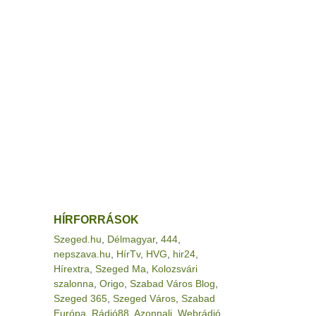
HÍRFORRÁSOK
Szeged.hu
,
Délmagyar
,
444
,
nepszava.hu
,
HírTv
,
HVG
,
hir24
,
Hírextra
,
Szeged Ma
,
Kolozsvári
szalonna
,
Origo
,
Szabad Város Blog
,
Szeged 365
,
Szeged Város
,
Szabad
Európa
,
Rádió88
,
Azonnali
,
Webrádió
,