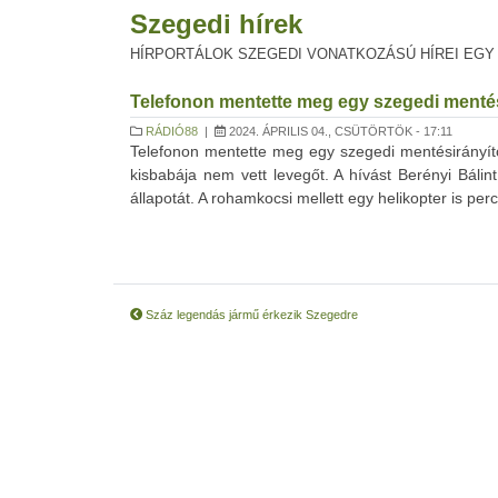
Szegedi hírek
HÍRPORTÁLOK SZEGEDI VONATKOZÁSÚ HÍREI EGY
Telefonon mentette meg egy szegedi mentés
RÁDIÓ88
|
2024. ÁPRILIS 04., CSÜTÖRTÖK - 17:11
Telefonon mentette meg egy szegedi mentésirányít
kisbabája nem vett levegőt. A hívást Berényi Bálint
állapotát. A rohamkocsi mellett egy helikopter is perc
Száz legendás jármű érkezik Szegedre