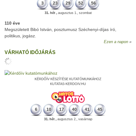
3
23
29
52
56
31. hét ,
augusztus 1., szombat
110 éve
Megszületett Bibó István, posztumusz Széchenyi-díjas író,
politikus, jogász.
Ezen a napon
VÁRHATÓ IDŐJÁRÁS
KÉRDŐÍV KÉSZÍTÉSE KUTATÓMUNKÁHOZ
KUTATAS-KERDOIV.HU
6
10
17
40
41
45
31. hét ,
augusztus 2., vasárnap