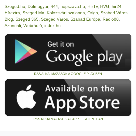
Szeged.hu
,
Délmagyar
,
444
,
nepszava.hu
,
HírTv
,
HVG
,
hir24
,
Hírextra
,
Szeged Ma
,
Kolozsvári szalonna
,
Origo
,
Szabad Város
Blog
,
Szeged 365
,
Szeged Város
,
Szabad Európa
,
Rádió88
,
Azonnali
,
Webrádió
,
index.hu
RSS ALKALMAZÁSOK A GOOGLE PLAY-BEN
RSS ALKALMAZÁSOK AZ APPLE STORE-BAN