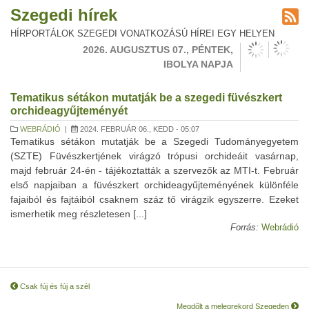
Szegedi hírek
HÍRPORTÁLOK SZEGEDI VONATKOZÁSÚ HÍREI EGY HELYEN
2026. AUGUSZTUS 07., PÉNTEK,
IBOLYA NAPJA
Tematikus sétákon mutatják be a szegedi füvészkert
orchideagyűjteményét
WEBRÁDIÓ
|
2024. FEBRUÁR 06., KEDD - 05:07
Tematikus sétákon mutatják be a Szegedi Tudományegyetem
(SZTE) Füvészkertjének virágzó trópusi orchideáit vasárnap,
majd február 24-én - tájékoztatták a szervezők az MTI-t. Február
első napjaiban a füvészkert orchideagyűjteményének különféle
fajaiból és fajtáiból csaknem száz tő virágzik egyszerre. Ezeket
ismerhetik meg részletesen [...]
Forrás:
Webrádió
Csak fúj és fúj a szél
Megdőlt a melegrekord Szegeden