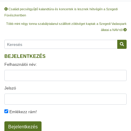
Családi pecsétgyűjtő kalandtúra és koncertek is lesznek hétvégén a Szegedi
Füvészkertben
Több mint négy tonna szabálytalanul szállított zöldséget kaptak a Szegedi Vadaspark
állatai a NAV-tól
BEJELENTKEZÉS
Felhasználói név:
Jelszó
Emlékezz rám!