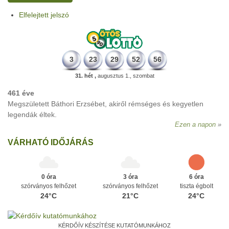
Elfelejtett jelszó
3
23
29
52
56
31. hét ,
augusztus 1., szombat
461 éve
Megszületett Báthori Erzsébet, akiről rémséges és kegyetlen
legendák éltek.
Ezen a napon
VÁRHATÓ IDŐJÁRÁS
0 óra
3 óra
6 óra
szórványos felhőzet
szórványos felhőzet
tiszta égbolt
24°C
21°C
24°C
KÉRDŐÍV KÉSZÍTÉSE KUTATÓMUNKÁHOZ