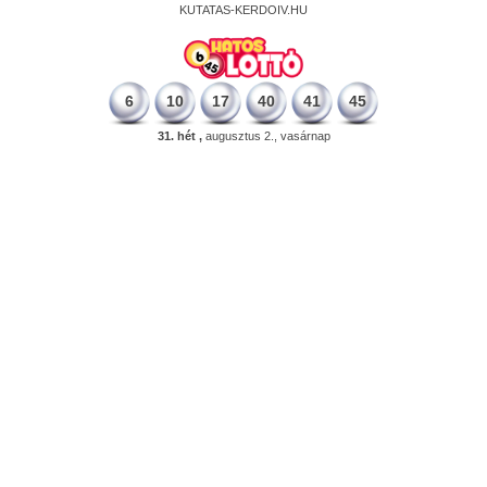
KUTATAS-KERDOIV.HU
6
10
17
40
41
45
31. hét ,
augusztus 2., vasárnap