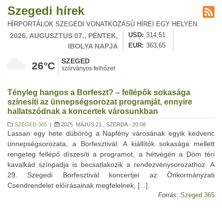
Szegedi hírek
HÍRPORTÁLOK SZEGEDI VONATKOZÁSÚ HÍREI EGY HELYEN
2026. AUGUSZTUS 07., PÉNTEK,
USD
314,51
IBOLYA NAPJA
EUR
363,65
SZEGED
26°C
szórványos felhőzet
Tényleg hangos a Borfeszt? – fellépők sokasága
színesíti az ünnepségsorozat programját, ennyire
hallatszódnak a koncertek városunkban
SZEGED 365
|
2025. MÁJUS 21., SZERDA - 20:08
Lassan egy hete dübörög a Napfény városának egyik kedvenc
ünnepségsorozata, a Borfesztivál. A kiállítók sokasága mellett
rengeteg fellépő díszesíti a programot, a hétvégén a Dóm téri
kavalkád színpadja is becsatlakozik a rendezvénysorozathoz. A
29. Szegedi Borfesztivál koncertjei az Önkormányzati
Csendrendelet előírásainak megfelelnek, [...]
Forrás:
Szeged 365