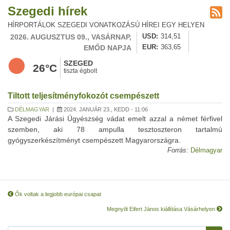
Szegedi hírek
HÍRPORTÁLOK SZEGEDI VONATKOZÁSÚ HÍREI EGY HELYEN
2026. AUGUSZTUS 09., VASÁRNAP,
USD
314,51
EMŐD NAPJA
EUR
363,65
SZEGED
26°C
tiszta égbolt
Tiltott teljesítményfokozót csempészett
DÉLMAGYAR
|
2024. JANUÁR 23., KEDD - 11:06
A Szegedi Járási Ügyészség vádat emelt azzal a német férfivel
szemben, aki 78 ampulla tesztoszteron tartalmú
gyógyszerkészítményt csempészett Magyarországra.
Forrás:
Délmagyar
Ők voltak a legjobb európai csapat
Megnyílt Eifert János kiállítása Vásárhelyen