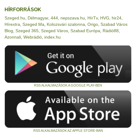
HÍRFORRÁSOK
Szeged.hu
,
Délmagyar
,
444
,
nepszava.hu
,
HírTv
,
HVG
,
hir24
,
Hírextra
,
Szeged Ma
,
Kolozsvári szalonna
,
Origo
,
Szabad Város
Blog
,
Szeged 365
,
Szeged Város
,
Szabad Európa
,
Rádió88
,
Azonnali
,
Webrádió
,
index.hu
RSS ALKALMAZÁSOK A GOOGLE PLAY-BEN
RSS ALKALMAZÁSOK AZ APPLE STORE-BAN