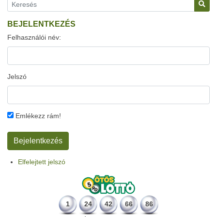
BEJELENTKEZÉS
Felhasználói név:
Jelszó
Emlékezz rám!
Elfelejtett jelszó
1
24
42
66
86