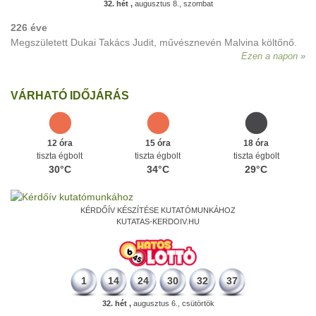
32. hét ,
augusztus 8., szombat
226 éve
Megszületett Dukai Takács Judit, művésznevén Malvina költőnő.
Ezen a napon
VÁRHATÓ IDŐJÁRÁS
12 óra
15 óra
18 óra
tiszta égbolt
tiszta égbolt
tiszta égbolt
30°C
34°C
29°C
KÉRDŐÍV KÉSZÍTÉSE KUTATÓMUNKÁHOZ
KUTATAS-KERDOIV.HU
1
14
24
30
32
37
32. hét ,
augusztus 6., csütörtök