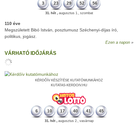
3
23
29
52
56
31. hét ,
augusztus 1., szombat
110 éve
Megszületett Bibó István, posztumusz Széchenyi-díjas író,
politikus, jogász.
Ezen a napon
VÁRHATÓ IDŐJÁRÁS
KÉRDŐÍV KÉSZÍTÉSE KUTATÓMUNKÁHOZ
KUTATAS-KERDOIV.HU
6
10
17
40
41
45
31. hét ,
augusztus 2., vasárnap