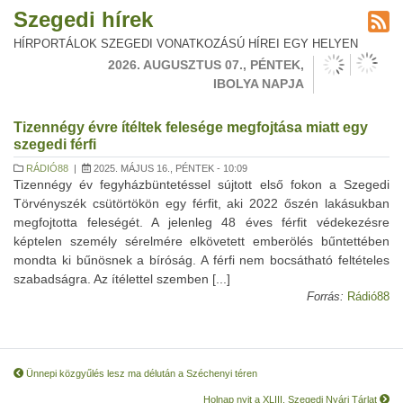
Szegedi hírek
HÍRPORTÁLOK SZEGEDI VONATKOZÁSÚ HÍREI EGY HELYEN
2026. AUGUSZTUS 07., PÉNTEK,
IBOLYA NAPJA
Tizennégy évre ítéltek felesége megfojtása miatt egy
szegedi férfi
RÁDIÓ88
|
2025. MÁJUS 16., PÉNTEK - 10:09
Tizennégy év fegyházbüntetéssel sújtott első fokon a Szegedi
Törvényszék csütörtökön egy férfit, aki 2022 őszén lakásukban
megfojtotta feleségét. A jelenleg 48 éves férfit védekezésre
képtelen személy sérelmére elkövetett emberölés bűntettében
mondta ki bűnösnek a bíróság. A férfi nem bocsátható feltételes
szabadságra. Az ítélettel szemben [...]
Forrás:
Rádió88
Ünnepi közgyűlés lesz ma délután a Széchenyi téren
Holnap nyit a XLIII. Szegedi Nyári Tárlat