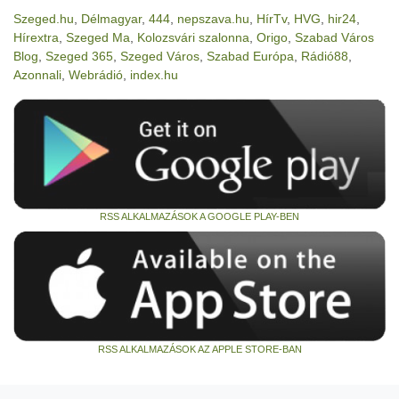
Szeged.hu
,
Délmagyar
,
444
,
nepszava.hu
,
HírTv
,
HVG
,
hir24
,
Hírextra
,
Szeged Ma
,
Kolozsvári szalonna
,
Origo
,
Szabad Város
Blog
,
Szeged 365
,
Szeged Város
,
Szabad Európa
,
Rádió88
,
Azonnali
,
Webrádió
,
index.hu
RSS ALKALMAZÁSOK A GOOGLE PLAY-BEN
RSS ALKALMAZÁSOK AZ APPLE STORE-BAN