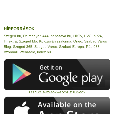
HÍRFORRÁSOK
Szeged.hu
,
Délmagyar
,
444
,
nepszava.hu
,
HírTv
,
HVG
,
hir24
,
Hírextra
,
Szeged Ma
,
Kolozsvári szalonna
,
Origo
,
Szabad Város
Blog
,
Szeged 365
,
Szeged Város
,
Szabad Európa
,
Rádió88
,
Azonnali
,
Webrádió
,
index.hu
RSS ALKALMAZÁSOK A GOOGLE PLAY-BEN