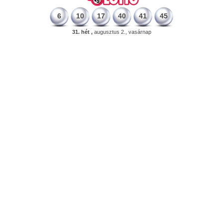
6
10
17
40
41
45
31. hét ,
augusztus 2., vasárnap