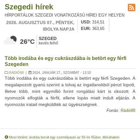
Szegedi hírek
HÍRPORTÁLOK SZEGEDI VONATKOZÁSÚ HÍREI EGY HELYEN
2026. AUGUSZTUS 07., PÉNTEK,
USD
314,51
IBOLYA NAPJA
EUR
363,65
SZEGED
26°C
kevés felhő
Több irodába és egy cukrászdába is betört egy férfi
Szegeden
RÁDIÓ88
|
2024. JANUÁR 27., SZOMBAT - 13:10
Több irodába és egy cukrászdába is betört egy férfi Szegeden. A
megalapozott gyanú szerint a tolvaj az ingatlanokból pénzt lopott,
illetve több, mint egymillió forint rongálási kárt is okozott. A
nyomozók elfogták a férfit, ellene lopás miatt indult eljárás. A
nyomozás iratait megküldték az ügyészségnek.
Forrás:
Rádió88
Most történt: árokba borult egy személyautó az 55-ös főúton, Mórahalom