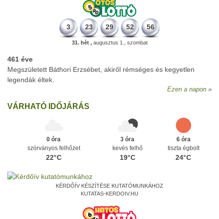
3
23
29
52
56
31. hét ,
augusztus 1., szombat
461 éve
Megszületett Báthori Erzsébet, akiről rémséges és kegyetlen
legendák éltek.
Ezen a napon
VÁRHATÓ IDŐJÁRÁS
0 óra
3 óra
6 óra
szórványos felhőzet
kevés felhő
tiszta égbolt
22°C
19°C
24°C
KÉRDŐÍV KÉSZÍTÉSE KUTATÓMUNKÁHOZ
KUTATAS-KERDOIV.HU