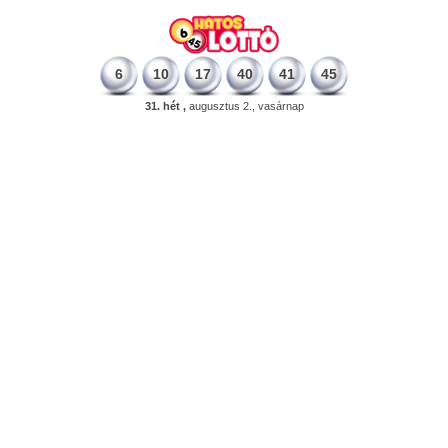
6
10
17
40
41
45
31. hét ,
augusztus 2., vasárnap