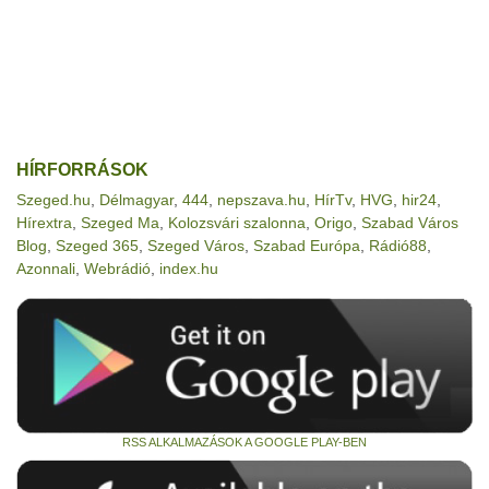
HÍRFORRÁSOK
Szeged.hu
,
Délmagyar
,
444
,
nepszava.hu
,
HírTv
,
HVG
,
hir24
,
Hírextra
,
Szeged Ma
,
Kolozsvári szalonna
,
Origo
,
Szabad Város
Blog
,
Szeged 365
,
Szeged Város
,
Szabad Európa
,
Rádió88
,
Azonnali
,
Webrádió
,
index.hu
RSS ALKALMAZÁSOK A GOOGLE PLAY-BEN