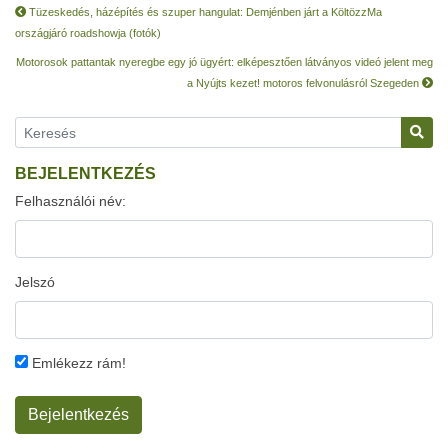
Tüzeskedés, házépítés és szuper hangulat: Demjénben járt a KöltözzMa
országjáró roadshowja (fotók)
Motorosok pattantak nyeregbe egy jó ügyért: elképesztően látványos videó jelent meg
a Nyújts kezet! motoros felvonulásról Szegeden
BEJELENTKEZÉS
Felhasználói név:
Jelszó
Emlékezz rám!