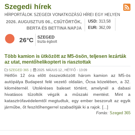
Szegedi hírek
HÍRPORTÁLOK SZEGEDI VONATKOZÁSÚ HÍREI EGY HELYEN
2026. AUGUSZTUS 06., CSÜTÖRTÖK,
USD
313,58
BERTA ÉS BETTINA NAPJA
EUR
362,09
SZEGED
26°C
tiszta égbolt
Több kamion is ütközött az M5-ösön, teljesen lezárták
az utat, mentőhelikoptert is riasztottak
SZEGED 365
|
2025. MÁJUS 12., HÉTFŐ - 13:09
Hétfőn 12 óra előtt összeütközött három kamion az M5-ös
autópálya Budapest felé vezető oldalán, Ócsa közelében, a 32.
kilométernél. Utoléréses baleset történt, amelynél a dabasi
hivatásos tűzoltók végzik a műszaki mentést. Mint a
katasztrófavédelemtől megtudtuk, egy ember beszorult az egyik
járműbe, őt feszítőhengerrel szabadítják ki a rajok. [...]
Forrás:
Szeged 365