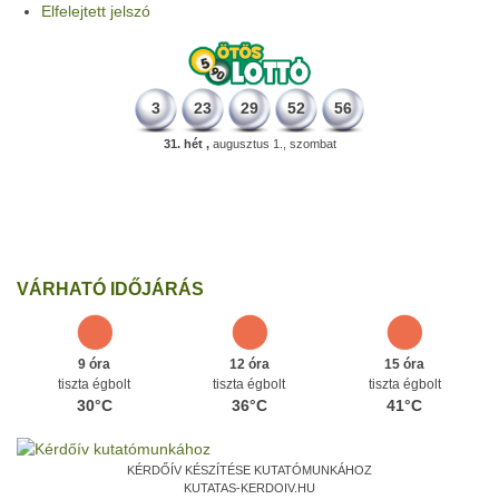
Elfelejtett jelszó
3
23
29
52
56
31. hét ,
augusztus 1., szombat
498 éve
A szávaszentdemeteri-nagyolaszi győzelem, ahol a magyarok
utoljára győzték le a törököket Mohács előtt.
Ezen a napon
VÁRHATÓ IDŐJÁRÁS
9 óra
12 óra
15 óra
tiszta égbolt
tiszta égbolt
tiszta égbolt
30°C
36°C
41°C
KÉRDŐÍV KÉSZÍTÉSE KUTATÓMUNKÁHOZ
KUTATAS-KERDOIV.HU