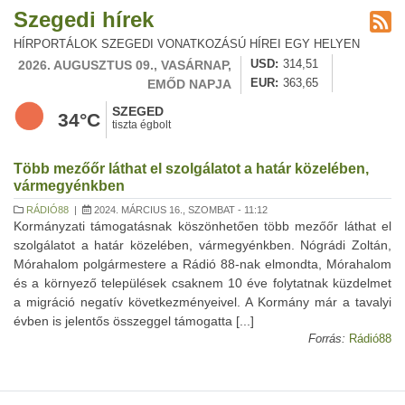
Szegedi hírek
HÍRPORTÁLOK SZEGEDI VONATKOZÁSÚ HÍREI EGY HELYEN
2026. AUGUSZTUS 09., VASÁRNAP,
USD
314,51
EMŐD NAPJA
EUR
363,65
SZEGED
34°C
tiszta égbolt
Több mezőőr láthat el szolgálatot a határ közelében,
vármegyénkben
RÁDIÓ88
|
2024. MÁRCIUS 16., SZOMBAT - 11:12
Kormányzati támogatásnak köszönhetően több mezőőr láthat el
szolgálatot a határ közelében, vármegyénkben. Nógrádi Zoltán,
Mórahalom polgármestere a Rádió 88-nak elmondta, Mórahalom
és a környező települések csaknem 10 éve folytatnak küzdelmet
a migráció negatív következményeivel. A Kormány már a tavalyi
évben is jelentős összeggel támogatta [...]
Forrás:
Rádió88