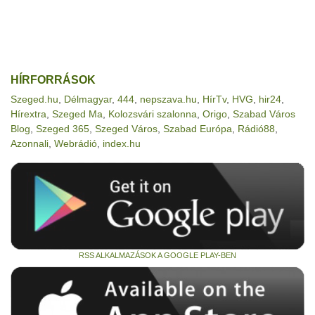
HÍRFORRÁSOK
Szeged.hu
,
Délmagyar
,
444
,
nepszava.hu
,
HírTv
,
HVG
,
hir24
,
Hírextra
,
Szeged Ma
,
Kolozsvári szalonna
,
Origo
,
Szabad Város
Blog
,
Szeged 365
,
Szeged Város
,
Szabad Európa
,
Rádió88
,
Azonnali
,
Webrádió
,
index.hu
RSS ALKALMAZÁSOK A GOOGLE PLAY-BEN