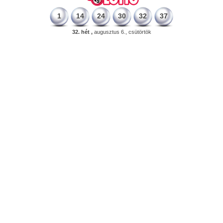
1
14
24
30
32
37
32. hét ,
augusztus 6., csütörtök