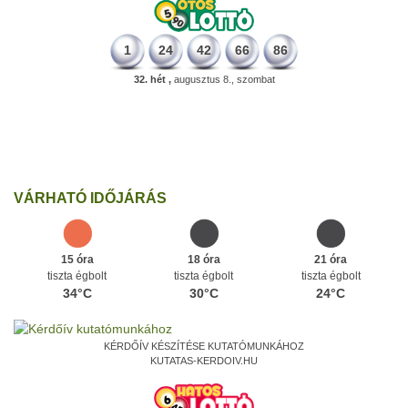
1
24
42
66
86
32. hét ,
augusztus 8., szombat
226 éve
Megszületett Dukai Takács Judit, művésznevén Malvina költőnő.
Ezen a napon
VÁRHATÓ IDŐJÁRÁS
15 óra
18 óra
21 óra
tiszta égbolt
tiszta égbolt
tiszta égbolt
34°C
30°C
24°C
KÉRDŐÍV KÉSZÍTÉSE KUTATÓMUNKÁHOZ
KUTATAS-KERDOIV.HU