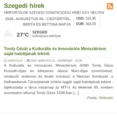
Szegedi hírek
HÍRPORTÁLOK SZEGEDI VONATKOZÁSÚ HÍREI EGY HELYEN
2026. AUGUSZTUS 06., CSÜTÖRTÖK,
USD
316,45
BERTA ÉS BETTINA NAPJA
EUR
364,93
SZEGED
27°C
szórványos felhőzet
Tordy Gézát a Kulturális és Innovációs Minisztérium
saját halottjának tekinti
WEBRÁDIÓ
|
2024. MÁRCIUS 31., VASÁRNAP - 15:09
A Kulturális és Innovációs Minisztérium (KIM) Tordy Géza
Kossuth-díjas és kétszeres Jászai Mari-díjas színművészt,
rendezőt, érdemes és kiváló művészt, a Nemzet Színészét, a
Halhatatlanok Társulatának örökös tagját saját halottjának tekinti -
tájékoztatta a tárca vasárnap az MTI-t. Az életének 85. évében
szombaton elhunyt Tordy Géza 1938-ban [...]
Forrás:
Webrádió