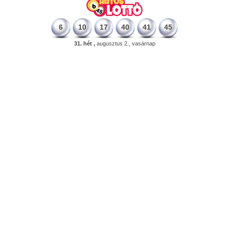
6
10
17
40
41
45
31. hét ,
augusztus 2., vasárnap