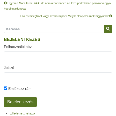
Ugyan a Mars térnél lakik, de nem a börtönben a Pláza parkolóban porosodó egyik
kocsi tulajdonosa
Eső és hidegfront vagy szaharai por? Melyik előrejelzésnek higgyünk?
BEJELENTKEZÉS
Felhasználói név:
Jelszó
Emlékezz rám!
Elfelejtett jelszó