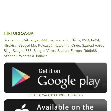
HÍRFORRÁSOK
Szeged.hu
,
Délmagyar
,
444
,
nepszava.hu
,
HírTv
,
HVG
,
hir24
,
Hírextra
,
Szeged Ma
,
Kolozsvári szalonna
,
Origo
,
Szabad Város
Blog
,
Szeged 365
,
Szeged Város
,
Szabad Európa
,
Rádió88
,
Azonnali
,
Webrádió
,
index.hu
RSS ALKALMAZÁSOK A GOOGLE PLAY-BEN