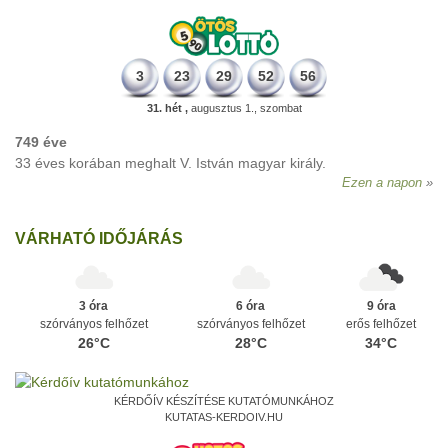
3
23
29
52
56
31. hét ,
augusztus 1., szombat
749 éve
33 éves korában meghalt V. István magyar király.
Ezen a napon
VÁRHATÓ IDŐJÁRÁS
3 óra
6 óra
9 óra
szórványos felhőzet
szórványos felhőzet
erős felhőzet
26°C
28°C
34°C
KÉRDŐÍV KÉSZÍTÉSE KUTATÓMUNKÁHOZ
KUTATAS-KERDOIV.HU