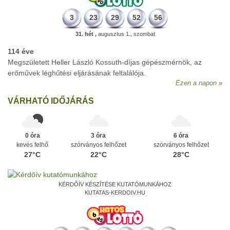
3
23
29
52
56
31. hét ,
augusztus 1., szombat
114 éve
Megszületett Heller László Kossuth-díjas gépészmérnök, az
erőművek léghűtési eljárásának feltalálója.
Ezen a napon
VÁRHATÓ IDŐJÁRÁS
0 óra
3 óra
6 óra
kevés felhő
szórványos felhőzet
szórványos felhőzet
27°C
22°C
28°C
KÉRDŐÍV KÉSZÍTÉSE KUTATÓMUNKÁHOZ
KUTATAS-KERDOIV.HU