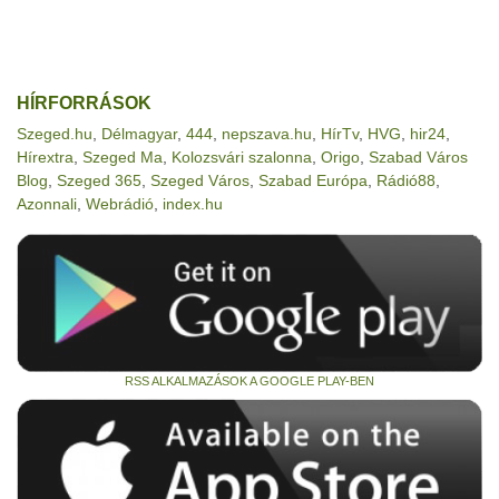
HÍRFORRÁSOK
Szeged.hu
,
Délmagyar
,
444
,
nepszava.hu
,
HírTv
,
HVG
,
hir24
,
Hírextra
,
Szeged Ma
,
Kolozsvári szalonna
,
Origo
,
Szabad Város
Blog
,
Szeged 365
,
Szeged Város
,
Szabad Európa
,
Rádió88
,
Azonnali
,
Webrádió
,
index.hu
RSS ALKALMAZÁSOK A GOOGLE PLAY-BEN