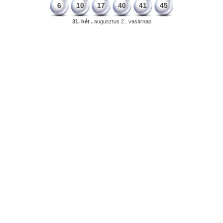
6
10
17
40
41
45
31. hét ,
augusztus 2., vasárnap