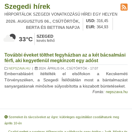
Szegedi hírek
HÍRPORTÁLOK SZEGEDI VONATKOZÁSÚ HÍREI EGY HELYEN
2026. AUGUSZTUS 06., CSÜTÖRTÖK,
USD
316,45
BERTA ÉS BETTINA NAPJA
EUR
364,93
SZEGED
33°C
kevés felhő
További éveket tölthet fegyházban az a két bácsalmási
férfi, aki kegyetlenül megkínzott egy adóst
NEPSZAVA.HU
|
2024. ÁPRILIS 04., CSÜTÖRTÖK - 17:07
Emberrablásért ítéltélték el elsőfokon a Kecskeméti
Törvényszéken, a Szegedi Ítélőtáblán most a bántalmazást
sanyargatásnak minősítve súlyosbította a kiszabott büntetéseket.
Forrás:
nepszava.hu
Szemeket és távcsöveket az égre: különleges együttállást csodálhatunk meg
április 10-én
Család mellett a rugalmas időbeosztás a vállalkozás nagy értéke – Judit, Mónika és