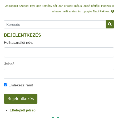
Jó reggelt Szeged! Egy igen kemény hét után érkezik május utolsó hétfője! Hozzuk is
a kávé mellé a friss és ropogós Napi Pakk-ot!
BEJELENTKEZÉS
Felhasználói név:
Jelszó
Emlékezz rám!
Elfelejtett jelszó