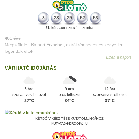
3
23
29
52
56
31. hét ,
augusztus 1., szombat
VÁRHATÓ IDŐJÁRÁS
6 óra
9 óra
12 óra
szórványos felhőzet
erős felhőzet
szórványos felhőzet
27°C
34°C
37°C
KÉRDŐÍV KÉSZÍTÉSE KUTATÓMUNKÁHOZ
KUTATAS-KERDOIV.HU