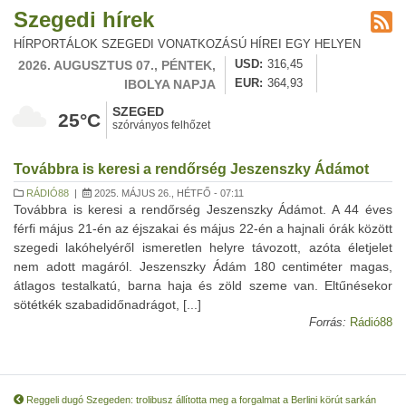
Szegedi hírek
HÍRPORTÁLOK SZEGEDI VONATKOZÁSÚ HÍREI EGY HELYEN
2026. AUGUSZTUS 07., PÉNTEK,
USD
316,45
IBOLYA NAPJA
EUR
364,93
SZEGED
25°C
szórványos felhőzet
Továbbra is keresi a rendőrség Jeszenszky Ádámot
RÁDIÓ88
|
2025. MÁJUS 26., HÉTFŐ - 07:11
Továbbra is keresi a rendőrség Jeszenszky Ádámot. A 44 éves
férfi május 21-én az éjszakai és május 22-én a hajnali órák között
szegedi lakóhelyéről ismeretlen helyre távozott, azóta életjelet
nem adott magáról. Jeszenszky Ádám 180 centiméter magas,
átlagos testalkatú, barna haja és zöld szeme van. Eltűnésekor
sötétkék szabadidőnadrágot, [...]
Forrás:
Rádió88
Reggeli dugó Szegeden: trolibusz állította meg a forgalmat a Berlini körút sarkán