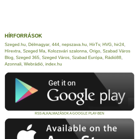
HÍRFORRÁSOK
Szeged.hu
,
Délmagyar
,
444
,
nepszava.hu
,
HírTv
,
HVG
,
hir24
,
Hírextra
,
Szeged Ma
,
Kolozsvári szalonna
,
Origo
,
Szabad Város
Blog
,
Szeged 365
,
Szeged Város
,
Szabad Európa
,
Rádió88
,
Azonnali
,
Webrádió
,
index.hu
RSS ALKALMAZÁSOK A GOOGLE PLAY-BEN