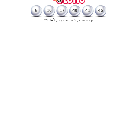
6
10
17
40
41
45
31. hét ,
augusztus 2., vasárnap