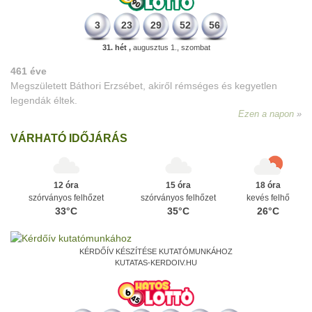
3
23
29
52
56
31. hét ,
augusztus 1., szombat
461 éve
Megszületett Báthori Erzsébet, akiről rémséges és kegyetlen
legendák éltek.
Ezen a napon
VÁRHATÓ IDŐJÁRÁS
12 óra
15 óra
18 óra
szórványos felhőzet
szórványos felhőzet
kevés felhő
33°C
35°C
26°C
KÉRDŐÍV KÉSZÍTÉSE KUTATÓMUNKÁHOZ
KUTATAS-KERDOIV.HU