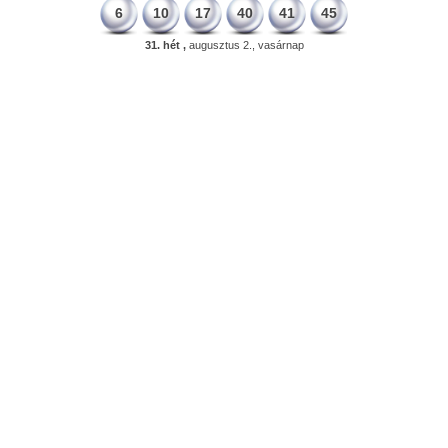
6
10
17
40
41
45
31. hét ,
augusztus 2., vasárnap