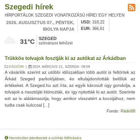
Szegedi hírek
HÍRPORTÁLOK SZEGEDI VONATKOZÁSÚ HÍREI EGY HELYEN
2026. AUGUSZTUS 07., PÉNTEK,
USD
318,22
IBOLYA NAPJA
EUR
366,61
SZEGED
31°C
szórványos felhőzet
Trükkös tolvajok fosztják ki az autókat az Árkádban
RÁDIÓ88
|
2024. MÁRCIUS 13., SZERDA - 08:09
A vásárlók szerint az utóbbi időszakban több autót is feltörtek az
Árkád Szeged parkolójában, és eltulajdonították belőlük az
értékeket. A Szeged.hu azt írta, az egyik károsult úgy gondolja, a
tolvajok a riasztóját klónozták, és így nyitották ki az autót. Szerinte
ezt az is alátámasztja, hogy amikor visszatért a kocsijához, nem
tudta csak kulccsal [...]
Forrás:
Rádió88
Harmincöten jelentkeztek a színház felhívására