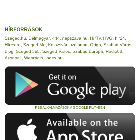
HÍRFORRÁSOK
Szeged.hu
,
Délmagyar
,
444
,
nepszava.hu
,
HírTv
,
HVG
,
hir24
,
Hírextra
,
Szeged Ma
,
Kolozsvári szalonna
,
Origo
,
Szabad Város
Blog
,
Szeged 365
,
Szeged Város
,
Szabad Európa
,
Rádió88
,
Azonnali
,
Webrádió
,
index.hu
RSS ALKALMAZÁSOK A GOOGLE PLAY-BEN