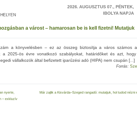
2026. AUGUSZTUS 07., PÉNTEK,
IBOLYA NAPJA
 HELYEN
mozgásban a várost – hamarosan be is kell fizetni! Mutatjuk
zám a könyvelésben – ez az összeg biztosítja a város számos a
uk a 2025-ös évre vonatkozó szabályokat, határidőket és azt, hogy
edi vállalkozók által befizetett iparűzési adó (HIPA) nem csupán [...]
Forrás:
Sze
an nyerte,
Már zajlik a Kisvárda–Szeged rangadó: mutatjuk, hol tudod nézni
n – exkluzív