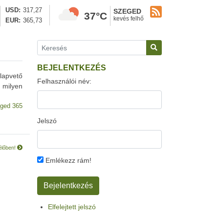
USD
317,27
SZEGED
37°C
kevés felhő
EUR
365,73
BEJELENTKEZÉS
lapvető
Felhasználói név:
 milyen
ged 365
Jelszó
 élőben!
Emlékezz rám!
Elfelejtett jelszó