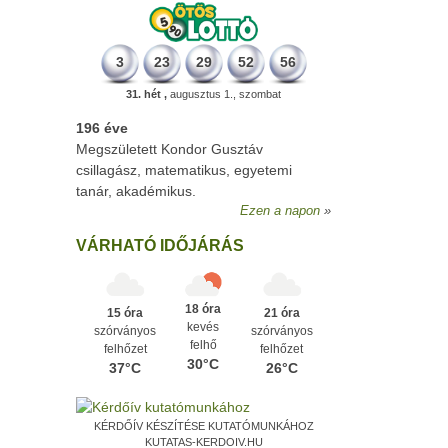
3
23
29
52
56
31. hét ,
augusztus 1., szombat
196 éve
Megszületett Kondor Gusztáv
csillagász, matematikus, egyetemi
tanár, akadémikus.
Ezen a napon
VÁRHATÓ IDŐJÁRÁS
18 óra
15 óra
21 óra
kevés
szórványos
szórványos
felhő
felhőzet
felhőzet
30°C
37°C
26°C
KÉRDŐÍV KÉSZÍTÉSE KUTATÓMUNKÁHOZ
KUTATAS-KERDOIV.HU