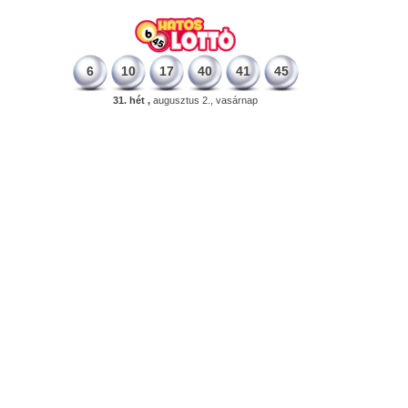
6
10
17
40
41
45
31. hét ,
augusztus 2., vasárnap