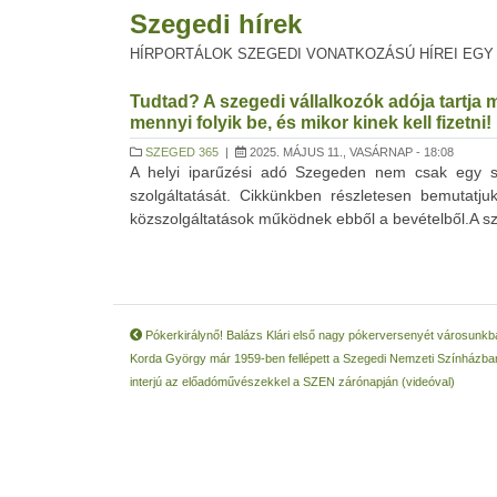
Szegedi hírek
HÍRPORTÁLOK SZEGEDI VONATKOZÁSÚ HÍREI EGY
Tudtad? A szegedi vállalkozók adója tartja 
mennyi folyik be, és mikor kinek kell fizetni!
SZEGED 365
|
2025. MÁJUS 11., VASÁRNAP - 18:08
A helyi iparűzési adó Szegeden nem csak egy s
szolgáltatását. Cikkünkben részletesen bemutatj
közszolgáltatások működnek ebből a bevételből.A szeg
Pókerkirálynő! Balázs Klári első nagy pókerversenyét városunkb
Korda György már 1959-ben fellépett a Szegedi Nemzeti Színházba
interjú az előadóművészekkel a SZEN zárónapján (videóval)