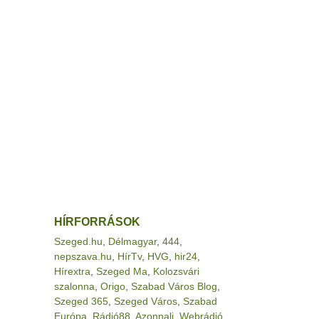
HÍRFORRÁSOK
Szeged.hu
,
Délmagyar
,
444
,
nepszava.hu
,
HírTv
,
HVG
,
hir24
,
Hírextra
,
Szeged Ma
,
Kolozsvári
szalonna
,
Origo
,
Szabad Város Blog
,
Szeged 365
,
Szeged Város
,
Szabad
Európa
,
Rádió88
,
Azonnali
,
Webrádió
,