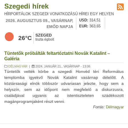
Szegedi hírek
HÍRPORTÁLOK SZEGEDI VONATKOZÁSÚ HÍREI EGY HELYEN
2026. AUGUSZTUS 09., VASÁRNAP,
USD
314,51
EMŐD NAPJA
EUR
363,65
SZEGED
26°C
tiszta égbolt
Tüntetők próbálták feltartóztatni Novák Katalint –
Galéria
DÉLMAGYAR
|
2024. JANUÁR 21., VASÁRNAP - 13:06
Tüntetők vették körbe a szegedi Honvéd téri Református
templomba igyekvő Novák Katalint vasárnap délelőtt. A
köztársasági elnök többször udvariasan jelezte, hogy sem a
helyszín, sem az időpont nem megfelelő a diskurzusra,
családjával ugyanis az istentiszteleten szádékozott
magánprogramjaként részt venni.
Forrás:
Délmagyar