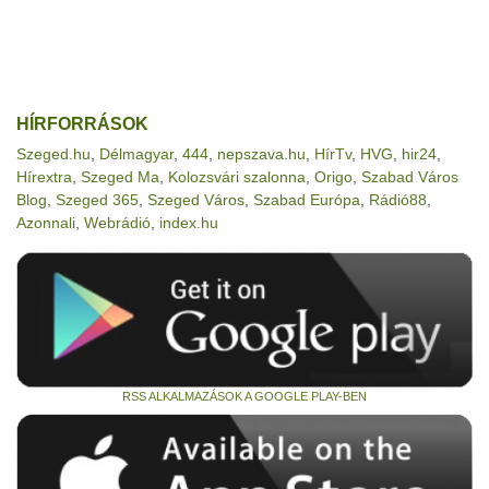
HÍRFORRÁSOK
Szeged.hu
,
Délmagyar
,
444
,
nepszava.hu
,
HírTv
,
HVG
,
hir24
,
Hírextra
,
Szeged Ma
,
Kolozsvári szalonna
,
Origo
,
Szabad Város
Blog
,
Szeged 365
,
Szeged Város
,
Szabad Európa
,
Rádió88
,
Azonnali
,
Webrádió
,
index.hu
RSS ALKALMAZÁSOK A GOOGLE PLAY-BEN