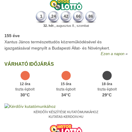
1
24
42
66
86
32. hét ,
augusztus 8., szombat
155 éve
Xantus János természettudós közreműködésével és
igazgatásával megnyílt a Budapesti Állat- és Növénykert.
Ezen a napon
VÁRHATÓ IDŐJÁRÁS
12 óra
15 óra
18 óra
tiszta égbolt
tiszta égbolt
tiszta égbolt
30°C
34°C
29°C
KÉRDŐÍV KÉSZÍTÉSE KUTATÓMUNKÁHOZ
KUTATAS-KERDOIV.HU