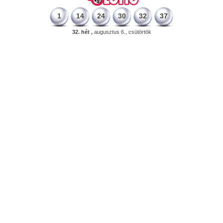
1
14
24
30
32
37
32. hét ,
augusztus 6., csütörtök