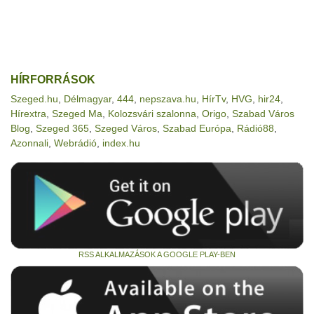
HÍRFORRÁSOK
Szeged.hu
,
Délmagyar
,
444
,
nepszava.hu
,
HírTv
,
HVG
,
hir24
,
Hírextra
,
Szeged Ma
,
Kolozsvári szalonna
,
Origo
,
Szabad Város
Blog
,
Szeged 365
,
Szeged Város
,
Szabad Európa
,
Rádió88
,
Azonnali
,
Webrádió
,
index.hu
RSS ALKALMAZÁSOK A GOOGLE PLAY-BEN