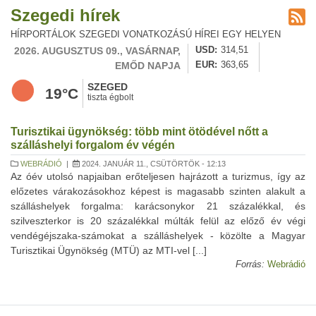
Szegedi hírek
HÍRPORTÁLOK SZEGEDI VONATKOZÁSÚ HÍREI EGY HELYEN
2026. AUGUSZTUS 09., VASÁRNAP,
USD
314,51
EMŐD NAPJA
EUR
363,65
SZEGED
19°C
tiszta égbolt
Turisztikai ügynökség: több mint ötödével nőtt a
szálláshelyi forgalom év végén
WEBRÁDIÓ
|
2024. JANUÁR 11., CSÜTÖRTÖK - 12:13
Az óév utolsó napjaiban erőteljesen hajrázott a turizmus, így az
előzetes várakozásokhoz képest is magasabb szinten alakult a
szálláshelyek forgalma: karácsonykor 21 százalékkal, és
szilveszterkor is 20 százalékkal múlták felül az előző év végi
vendégéjszaka-számokat a szálláshelyek - közölte a Magyar
Turisztikai Ügynökség (MTÜ) az MTI-vel [...]
Forrás:
Webrádió