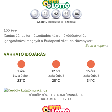
1
24
42
66
86
32. hét ,
augusztus 8., szombat
155 éve
Xantus János természettudós közreműködésével és
igazgatásával megnyílt a Budapesti Állat- és Növénykert.
Ezen a napon
VÁRHATÓ IDŐJÁRÁS
9 óra
12 óra
15 óra
tiszta égbolt
tiszta égbolt
tiszta égbolt
23°C
28°C
34°C
KÉRDŐÍV KÉSZÍTÉSE KUTATÓMUNKÁHOZ
KUTATAS-KERDOIV.HU