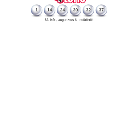
1
14
24
30
32
37
32. hét ,
augusztus 6., csütörtök