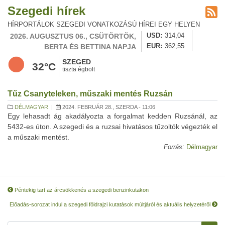
Szegedi hírek
HÍRPORTÁLOK SZEGEDI VONATKOZÁSÚ HÍREI EGY HELYEN
2026. AUGUSZTUS 06., CSÜTÖRTÖK,
USD
314,04
BERTA ÉS BETTINA NAPJA
EUR
362,55
SZEGED
32°C
tiszta égbolt
Tűz Csanyteleken, műszaki mentés Ruzsán
DÉLMAGYAR
|
2024. FEBRUÁR 28., SZERDA - 11:06
Egy lehasadt ág akadályozta a forgalmat kedden Ruzsánál, az
5432-es úton. A szegedi és a ruzsai hivatásos tűzoltók végezték el
a műszaki mentést.
Forrás:
Délmagyar
Péntekig tart az árcsökkenés a szegedi benzinkutakon
Előadás-sorozat indul a szegedi földrajzi kutatások múltjáról és aktuális helyzetéről