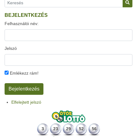
BEJELENTKEZÉS
Felhasználói név:
Jelszó
Emlékezz rám!
Elfelejtett jelszó
3
23
29
52
56