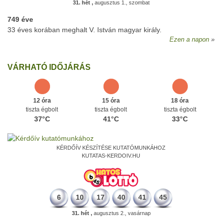
31. hét ,
augusztus 1., szombat
749 éve
33 éves korában meghalt V. István magyar király.
Ezen a napon
VÁRHATÓ IDŐJÁRÁS
12 óra
15 óra
18 óra
tiszta égbolt
tiszta égbolt
tiszta égbolt
37°C
41°C
33°C
KÉRDŐÍV KÉSZÍTÉSE KUTATÓMUNKÁHOZ
KUTATAS-KERDOIV.HU
6
10
17
40
41
45
31. hét ,
augusztus 2., vasárnap