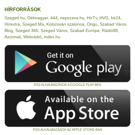
HÍRFORRÁSOK
Szeged.hu
,
Délmagyar
,
444
,
nepszava.hu
,
HírTv
,
HVG
,
hir24
,
Hírextra
,
Szeged Ma
,
Kolozsvári szalonna
,
Origo
,
Szabad Város
Blog
,
Szeged 365
,
Szeged Város
,
Szabad Európa
,
Rádió88
,
Azonnali
,
Webrádió
,
index.hu
RSS ALKALMAZÁSOK A GOOGLE PLAY-BEN
RSS ALKALMAZÁSOK AZ APPLE STORE-BAN