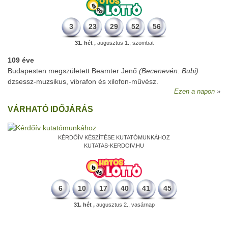
3
23
29
52
56
31. hét ,
augusztus 1., szombat
109 éve
Budapesten megszületett Beamter Jenő
(Becenevén: Bubi)
dzsessz-muzsikus, vibrafon és xilofon-művész.
Ezen a napon
VÁRHATÓ IDŐJÁRÁS
KÉRDŐÍV KÉSZÍTÉSE KUTATÓMUNKÁHOZ
KUTATAS-KERDOIV.HU
6
10
17
40
41
45
31. hét ,
augusztus 2., vasárnap