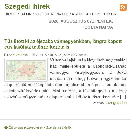
Szegedi hírek
HÍRPORTÁLOK SZEGEDI VONATKOZÁSÚ HÍREI EGY HELYEN
2026. AUGUSZTUS 07., PÉNTEK,
IBOLYA NAPJA
Tűz ütött ki az éjszaka vármegyénkben, lángra kapott
egy lakóház tetőszerkezete is
SZEGED 365
|
2024. ÁPRILIS 03., SZERDA - 09:10
Valamivel éjfél után kigyulladt egy családi
ház melléképülete a Csongrád-Csanád
vármegyei Királyhegyesen, a Jókai
utcában. A mintegy hatvan négyzetméter
alapterületű melléképület teljes terjedelmében égett – tudtuk meg
a katasztrófavédelemtől. Mint kiderült, a tűz átterjedt a mintegy
százhúsz négyzetméter alapterületű lakóház tetőszerkezetére [...]
Forrás:
Szeged 365
Élő tv-sportközvetítések - Szerda, csütörtök