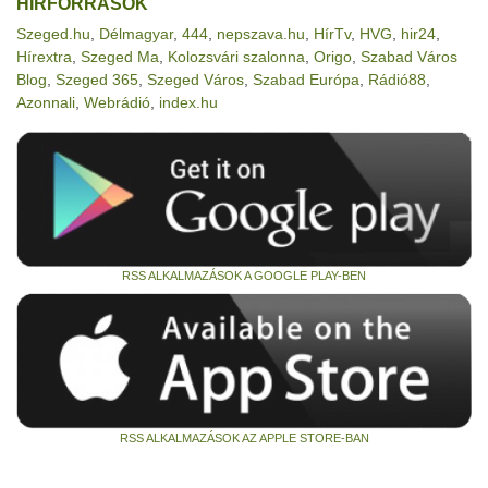
HÍRFORRÁSOK
Szeged.hu
,
Délmagyar
,
444
,
nepszava.hu
,
HírTv
,
HVG
,
hir24
,
Hírextra
,
Szeged Ma
,
Kolozsvári szalonna
,
Origo
,
Szabad Város
Blog
,
Szeged 365
,
Szeged Város
,
Szabad Európa
,
Rádió88
,
Azonnali
,
Webrádió
,
index.hu
RSS ALKALMAZÁSOK A GOOGLE PLAY-BEN
RSS ALKALMAZÁSOK AZ APPLE STORE-BAN