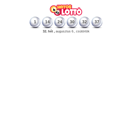
1
14
24
30
32
37
32. hét ,
augusztus 6., csütörtök