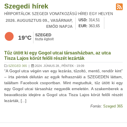
Szegedi hírek
HÍRPORTÁLOK SZEGEDI VONATKOZÁSÚ HÍREI EGY HELYEN
2026. AUGUSZTUS 09., VASÁRNAP,
USD
314,51
EMŐD NAPJA
EUR
363,65
SZEGED
19°C
tiszta égbolt
Tűz ütött ki egy Gogol utcai társasházban, az utca
Tisza Lajos körút felőli részét lezárták
SZEGED 365
|
2024. JÚNIUS 28., PÉNTEK - 19:09
“A Gogol utca végén van egy lezárás, tűzoltó, mentő, rendőr kint”
– írta péntek délután az egyik felhasználó a SZEGEDEN láttam,
találtam Facebook csoportban. Mint megtudtuk, tűz ütött ki egy
egy Gogol utcai társasház negyedik emeletén. A szakemberek a
beavatkozás idejére a Gogol utca Tisza Lajos körút felőli részét
lezárták, [...]
Forrás:
Szeged 365