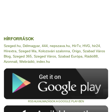
HÍRFORRÁSOK
Szeged.hu
,
Délmagyar
,
444
,
nepszava.hu
,
HírTv
,
HVG
,
hir24
,
Hírextra
,
Szeged Ma
,
Kolozsvári szalonna
,
Origo
,
Szabad Város
Blog
,
Szeged 365
,
Szeged Város
,
Szabad Európa
,
Rádió88
,
Azonnali
,
Webrádió
,
index.hu
RSS ALKALMAZÁSOK A GOOGLE PLAY-BEN