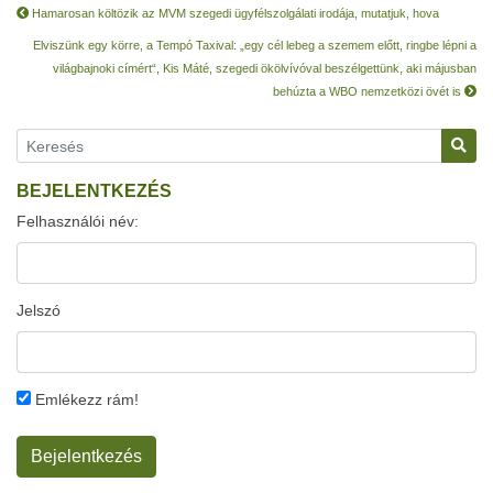
Hamarosan költözik az MVM szegedi ügyfélszolgálati irodája, mutatjuk, hova
Elviszünk egy körre, a Tempó Taxival: „egy cél lebeg a szemem előtt, ringbe lépni a
világbajnoki címért“, Kis Máté, szegedi ökölvívóval beszélgettünk, aki májusban
behúzta a WBO nemzetközi övét is
BEJELENTKEZÉS
Felhasználói név:
Jelszó
Emlékezz rám!