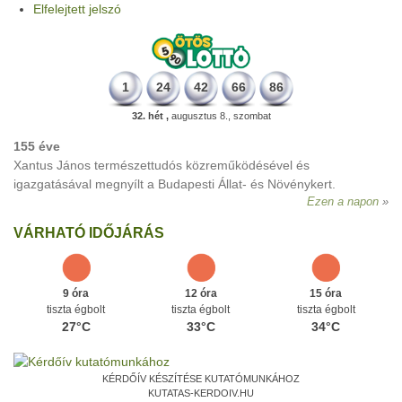
Elfelejtett jelszó
1
24
42
66
86
32. hét ,
augusztus 8., szombat
155 éve
Xantus János természettudós közreműködésével és
igazgatásával megnyílt a Budapesti Állat- és Növénykert.
Ezen a napon
VÁRHATÓ IDŐJÁRÁS
9 óra
12 óra
15 óra
tiszta égbolt
tiszta égbolt
tiszta égbolt
27°C
33°C
34°C
KÉRDŐÍV KÉSZÍTÉSE KUTATÓMUNKÁHOZ
KUTATAS-KERDOIV.HU