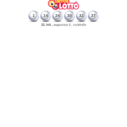
1
14
24
30
32
37
32. hét ,
augusztus 6., csütörtök