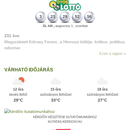
3
23
29
52
56
31. hét ,
augusztus 1., szombat
231 éve
Megszületett Kölcsey Ferenc, a Himnusz költője, kritikus, politikus,
reformer.
Ezen a napon
VÁRHATÓ IDŐJÁRÁS
12 óra
15 óra
18 óra
kevés felhő
szórványos felhőzet
szórványos felhőzet
29°C
33°C
27°C
KÉRDŐÍV KÉSZÍTÉSE KUTATÓMUNKÁHOZ
KUTATAS-KERDOIV.HU