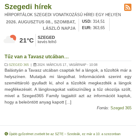
Szegedi hírek
HÍRPORTÁLOK SZEGEDI VONATKOZÁSÚ HÍREI EGY HELYEN
2026. AUGUSZTUS 08., SZOMBAT,
USD
314,51
LÁSZLÓ NAPJA
EUR
363,65
SZEGED
21°C
kevés felhő
Tűz van a Tavasz utcában…
SZEGED 365
|
2024. MÁRCIUS 17., VASÁRNAP - 10:08
Balástyán a Tavasz utcában csaptak fel a lángok, a tűzoltók már a
helyszínen. Mutatjuk mi lángolhat. Információink szerint egy
szeméttároló gyulladt ki, ahol a tűzoltók megkezdték a lángok
megfékezését. A lánglovagokat valószínűleg a tűz okozója szólt,
mivel a Szeged365 Family tagjaitól azt az információt kaptuk,
hogy a beleöntött anyag kapott [...]
Forrás:
Szeged 365
Újabb győzelmet zsebelt be az SZTE – Szedeák, ez már a 10. a szezonban