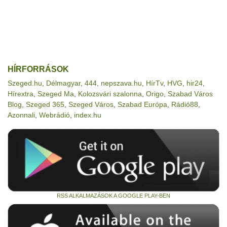
HÍRFORRÁSOK
Szeged.hu
,
Délmagyar
,
444
,
nepszava.hu
,
HírTv
,
HVG
,
hir24
,
Hírextra
,
Szeged Ma
,
Kolozsvári szalonna
,
Origo
,
Szabad Város
Blog
,
Szeged 365
,
Szeged Város
,
Szabad Európa
,
Rádió88
,
Azonnali
,
Webrádió
,
index.hu
RSS ALKALMAZÁSOK A GOOGLE PLAY-BEN